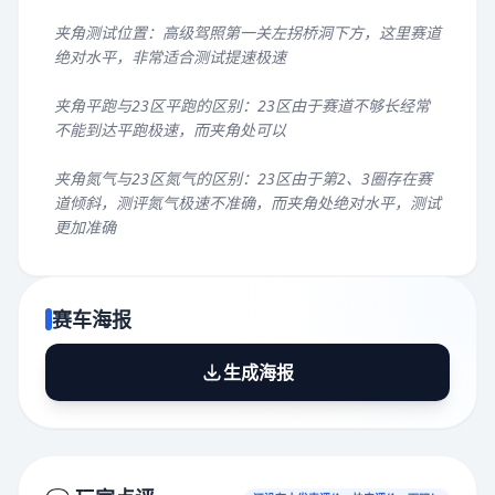
夹角测试位置：高级驾照第一关左拐桥洞下方，这里赛道
绝对水平，非常适合测试提速极速
夹角平跑与23区平跑的区别：23区由于赛道不够长经常
不能到达平跑极速，而夹角处可以
夹角氮气与23区氮气的区别：23区由于第2、3圈存在赛
道倾斜，测评氮气极速不准确，而夹角处绝对水平，测试
更加准确
赛车海报
生成海报