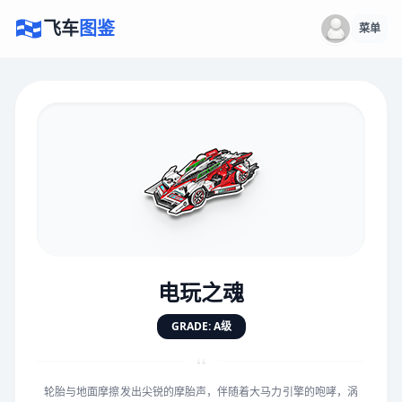
飞车
图鉴
菜单
×
评价赛车
速度
5.0分
★
★
★
★
★
★
★
★
★
★
电玩之魂
对抗
5.0分
GRADE: A级
★
★
★
★
★
★
★
★
★
★
“
轮胎与地面摩擦发出尖锐的摩胎声，伴随着大马力引擎的咆哮，涡
手感
5.0分