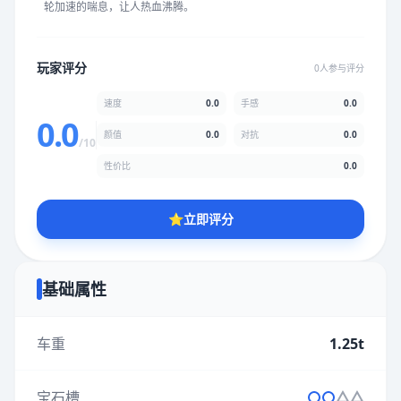
轮加速的喘息，让人热血沸腾。
★
★
★
★
★
★
★
★
★
★
玩家评分
0人参与评分
颜值
5.0分
速度
0.0
手感
0.0
★
★
★
★
★
★
★
★
★
★
0.0
颜值
0.0
对抗
0.0
/10
性价比
0.0
性价比
5.0分
★
★
★
★
★
★
★
★
★
★
⭐
立即评分
* 综合评分为玩家评分结果，速度占比0%，手感占比0%，对抗占
比0%，性价比占比0%，颜值占比0%
基础属性
提交评分
车重
1.25t
宝石槽