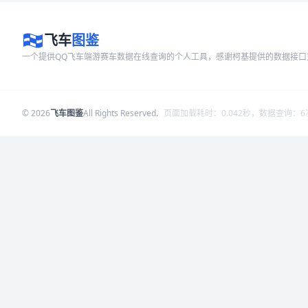
飞车
图鉴
一个提供QQ飞车端游赛车数据在线查询的个人工具，感谢柯基提供的数据接
© 2026
飞车图鉴
All Rights Reserved.
页面加载耗时：0.042秒，数据查询：6