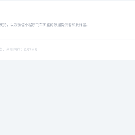
口支持，以及微信小程序飞车图鉴的数据提供者和爱好者。
次，占用内存：0.97MB