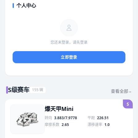
个人中心
您还未登录，请先登录
立即登录
S级赛车
155 辆
查看全部
→
S
爆天甲Mini
转向
3.883/7.9778
平跑
226.51
摩擦系数
2.65
漂移速率
1.0