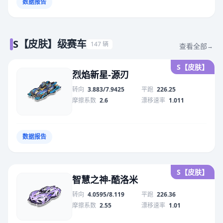
数据报告
S【皮肤】级赛车
147 辆
查看全部
→
S【皮肤】
烈焰新星-源刃
转向
3.883/7.9425
平跑
226.25
摩擦系数
2.6
漂移速率
1.011
数据报告
S【皮肤】
智慧之神-酷洛米
转向
4.0595/8.119
平跑
226.36
摩擦系数
2.55
漂移速率
1.01