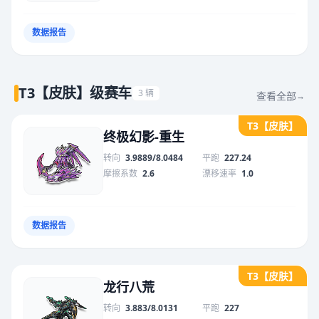
数据报告
T3【皮肤】级赛车
3 辆
查看全部
→
T3【皮肤】
终极幻影-重生
转向
3.9889/8.0484
平跑
227.24
摩擦系数
2.6
漂移速率
1.0
数据报告
T3【皮肤】
龙行八荒
转向
3.883/8.0131
平跑
227