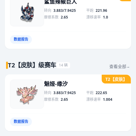
鲨鱼辣椒巨人
转向
3.883/7.9425
平跑
221.96
摩擦系数
2.65
漂移速率
1.0
数据报告
T2【皮肤】级赛车
14 辆
查看全部
→
T2【皮肤】
魅娅-缘汐
转向
3.883/7.9425
平跑
222.65
摩擦系数
2.65
漂移速率
1.004
数据报告