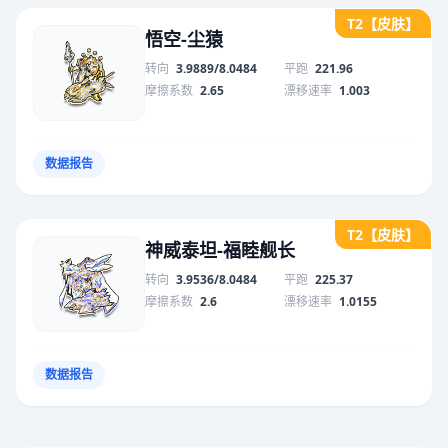
T2【皮肤】
悟空-尘猿
转向
3.9889/8.0484
平跑
221.96
摩擦系数
2.65
漂移速率
1.003
数据报告
T2【皮肤】
神威泰坦-福睦舰长
转向
3.9536/8.0484
平跑
225.37
摩擦系数
2.6
漂移速率
1.0155
数据报告