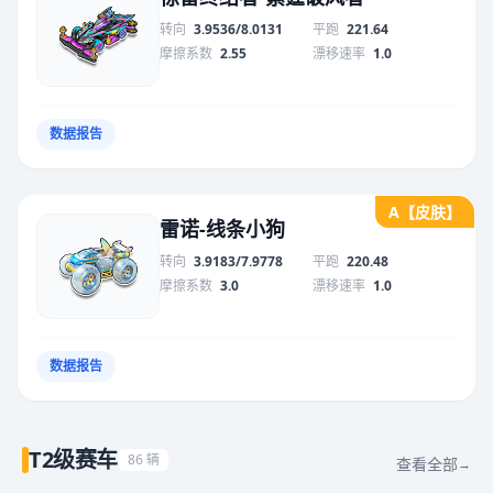
转向
3.9536/8.0131
平跑
221.64
摩擦系数
2.55
漂移速率
1.0
数据报告
A【皮肤】
雷诺-线条小狗
转向
3.9183/7.9778
平跑
220.48
摩擦系数
3.0
漂移速率
1.0
数据报告
T2级赛车
86 辆
查看全部
→