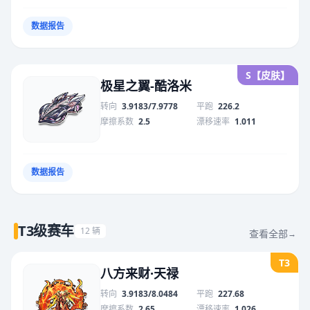
数据报告
S【皮肤】
极星之翼-酷洛米
转向
3.9183/7.9778
平跑
226.2
摩擦系数
2.5
漂移速率
1.011
数据报告
T3级赛车
12 辆
查看全部
→
T3
八方来财·天禄
转向
3.9183/8.0484
平跑
227.68
摩擦系数
2.65
漂移速率
1.026