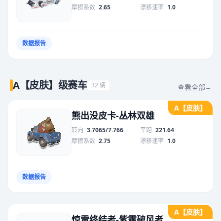
摩擦系数
2.65
漂移速率
1.0
数据报告
A【皮肤】级赛车
32 辆
查看全部
→
A【皮肤】
熊出没皮卡-丛林双雄
转向
3.7065/7.766
平跑
221.64
摩擦系数
2.75
漂移速率
1.0
数据报告
A【皮肤】
惊雷终结者-紫霆破风者