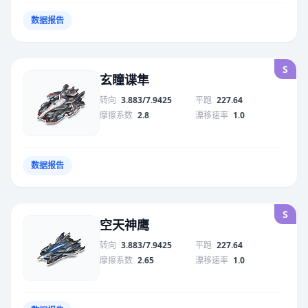
数据报告
S
玄瞳谍隼
转向
3.883/7.9425
平跑
227.64
摩擦系数
2.8
漂移速率
1.0
数据报告
S
空天神鹰
转向
3.883/7.9425
平跑
227.64
摩擦系数
2.65
漂移速率
1.0