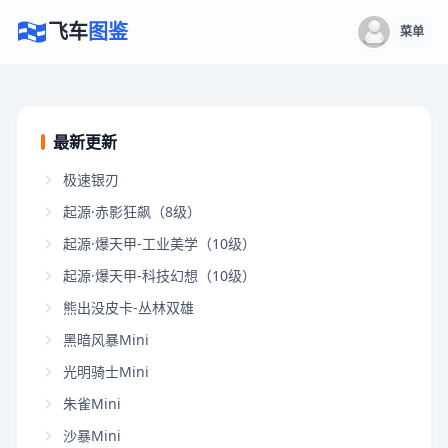
飞车
图鉴
菜单
最新更新
极速银刃
起源·赤影狂飙（8级）
起源·爆天甲-工业美学（10级）
起源·爆天甲-科技幻想（10级）
熊出没皮卡-丛林双雄
黑暗风暴Mini
光明骑士Mini
朱雀Mini
沙暴Mini