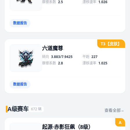
摩擦系数
2.5
漂移速率
1.026
数据报告
T3【皮肤】
六道魔尊
转向
3.883/7.9425
平跑
227
摩擦系数
2.8
漂移速率
1.025
数据报告
A级赛车
672 辆
查看全部
→
A
起源·赤影狂飙（8级）