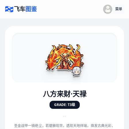
飞车
图鉴
菜单
×
评价赛车
速度
5.0分
★
★
★
★
★
★
★
★
★
★
八方来财·天禄
对抗
5.0分
GRADE: T3级
★
★
★
★
★
★
★
★
★
★
“
圣金战甲一骑绝尘，若貔貅现世，透现天地祥瑞，焕发古典光彩，
手感
5.0分