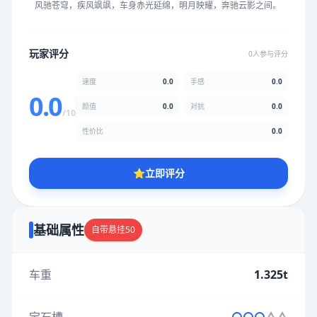
风驰苍穹，疾风飒飒，车身赤光延绵，明月映耀，奔驰云影之间。
★
★
★
★
★
★
★
★
★
★
玩家评分
0人参与评分
颜值
5.0分
速度
0.0
手感
0.0
★
★
★
★
★
★
★
★
★
★
0.0
颜值
0.0
对抗
0.0
/10
性价比
0.0
性价比
5.0分
★
★
★
★
★
★
★
★
★
★
⭐
立即评分
* 综合评分为玩家评分结果，速度占比0%，手感占比0%，对抗占
比0%，性价比占比0%，颜值占比0%
基础属性
自带悬挂50
提交评分
车重
1.325t
宝石槽