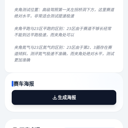
夹角测试位置：高级驾照第一关左拐桥洞下方，这里赛道
绝对水平，非常适合测试提速极速
夹角平跑与23区平跑的区别：23区由于赛道不够长经常
不能到达平跑极速，而夹角处可以
夹角氮气与23区氮气的区别：23区由于第2、3圈存在赛
道倾斜，测评氮气极速不准确，而夹角处绝对水平，测试
更加准确
赛车海报
生成海报