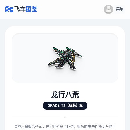
飞车
图鉴
菜单
×
评价赛车
速度
5.0分
★
★
★
★
★
★
★
★
★
★
龙行八荒
对抗
5.0分
GRADE: T3【皮肤】级
★
★
★
★
★
★
★
★
★
★
“
青冥六翼聚合圣戟，神刃化形离子巨炮，极致的攻击性能令万物生
手感
5.0分