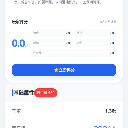
畏，威容乍现，如凝深渊，以司混沌秩序，一主世间沉浮。
★
★
★
★
★
★
★
★
★
★
玩家评分
0人参与评分
颜值
5.0分
速度
0.0
手感
0.0
★
★
★
★
★
★
★
★
★
★
0.0
颜值
0.0
对抗
0.0
/10
性价比
0.0
性价比
5.0分
★
★
★
★
★
★
★
★
★
★
⭐
立即评分
* 综合评分为玩家评分结果，速度占比0%，手感占比0%，对抗占
比0%，性价比占比0%，颜值占比0%
基础属性
自带悬挂50
提交评分
车重
1.36t
宝石槽