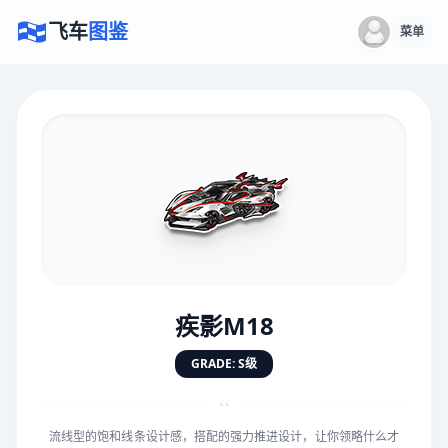
飞车
图鉴
菜单
×
评价赛车
速度
5.0分
★
★
★
★
★
★
★
★
★
★
疾影M18
对抗
5.0分
GRADE: S级
★
★
★
★
★
★
★
★
★
★
“
流线型的饱和线条设计感，搭配的强力推进设计，让你领略什么才
手感
5.0分