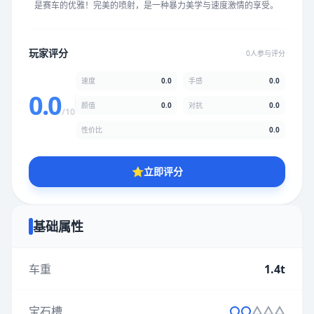
是赛车的优雅！完美的喷射，是一种暴力美学与速度激情的享受。
★
★
★
★
★
★
★
★
★
★
玩家评分
0人参与评分
颜值
5.0分
速度
0.0
手感
0.0
★
★
★
★
★
★
★
★
★
★
0.0
颜值
0.0
对抗
0.0
/10
性价比
0.0
性价比
5.0分
★
★
★
★
★
★
★
★
★
★
⭐
立即评分
* 综合评分为玩家评分结果，速度占比0%，手感占比0%，对抗占
比0%，性价比占比0%，颜值占比0%
基础属性
提交评分
车重
1.4t
宝石槽