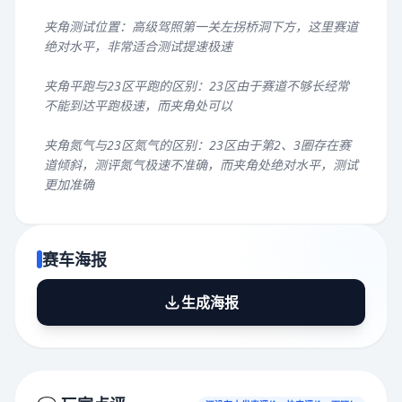
夹角测试位置：高级驾照第一关左拐桥洞下方，这里赛道
绝对水平，非常适合测试提速极速
夹角平跑与23区平跑的区别：23区由于赛道不够长经常
不能到达平跑极速，而夹角处可以
夹角氮气与23区氮气的区别：23区由于第2、3圈存在赛
道倾斜，测评氮气极速不准确，而夹角处绝对水平，测试
更加准确
赛车海报
生成海报