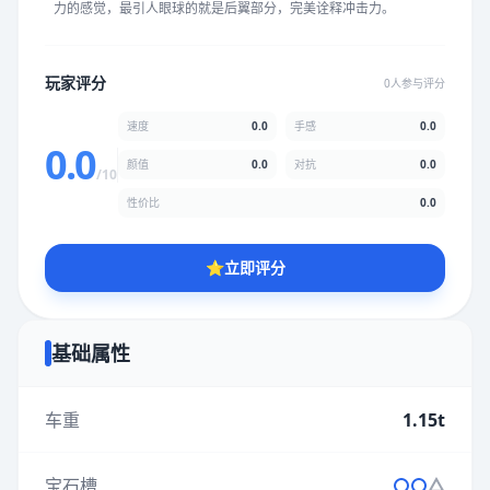
力的感觉，最引人眼球的就是后翼部分，完美诠释冲击力。
★
★
★
★
★
★
★
★
★
★
玩家评分
0人参与评分
颜值
5.0分
速度
0.0
手感
0.0
★
★
★
★
★
★
★
★
★
★
0.0
颜值
0.0
对抗
0.0
/10
性价比
0.0
性价比
5.0分
★
★
★
★
★
★
★
★
★
★
⭐
立即评分
* 综合评分为玩家评分结果，速度占比0%，手感占比0%，对抗占
比0%，性价比占比0%，颜值占比0%
基础属性
提交评分
车重
1.15t
宝石槽