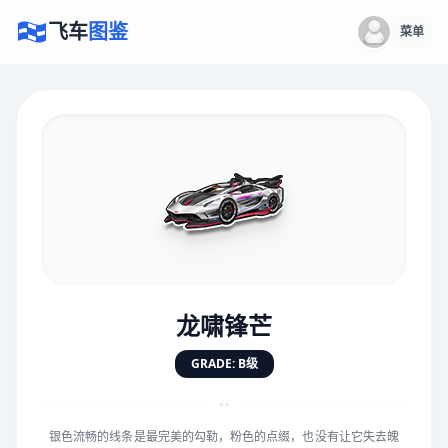
飞车
图鉴
菜单
×
评价赛车
速度
5.0分
★
★
★
★
★
★
★
★
★
★
龙啸锋芒
对抗
5.0分
GRADE: B级
★
★
★
★
★
★
★
★
★
★
“
银色流畅的线条是最完美的勾勒，粉色的点缀，也没有让它失去魄
手感
5.0分