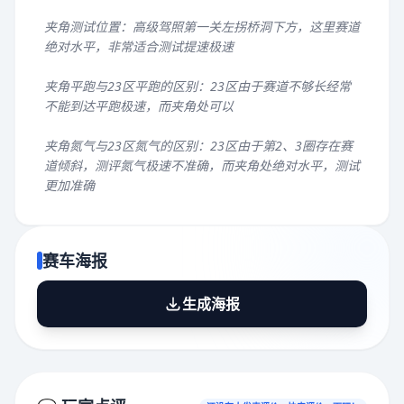
夹角测试位置：高级驾照第一关左拐桥洞下方，这里赛道
绝对水平，非常适合测试提速极速
夹角平跑与23区平跑的区别：23区由于赛道不够长经常
不能到达平跑极速，而夹角处可以
夹角氮气与23区氮气的区别：23区由于第2、3圈存在赛
道倾斜，测评氮气极速不准确，而夹角处绝对水平，测试
更加准确
赛车海报
生成海报