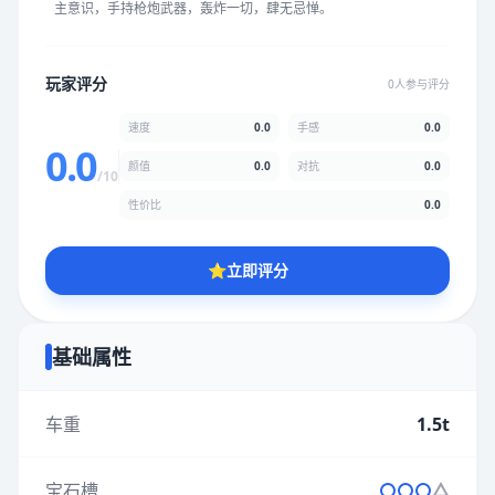
主意识，手持枪炮武器，轰炸一切，肆无忌惮。
★
★
★
★
★
★
★
★
★
★
玩家评分
0人参与评分
颜值
5.0分
速度
0.0
手感
0.0
★
★
★
★
★
★
★
★
★
★
0.0
颜值
0.0
对抗
0.0
/10
性价比
0.0
性价比
5.0分
★
★
★
★
★
★
★
★
★
★
⭐
立即评分
* 综合评分为玩家评分结果，速度占比0%，手感占比0%，对抗占
比0%，性价比占比0%，颜值占比0%
基础属性
提交评分
车重
1.5t
宝石槽