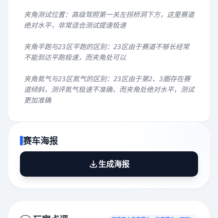
夹角测试位置：高级驾照第一关左拐桥洞下方，这里赛道
绝对水平，非常适合测试提速极速
夹角平跑与23区平跑的区别：23区由于赛道不够长经常
不能到达平跑极速，而夹角处可以
夹角氮气与23区氮气的区别：23区由于第2、3圈存在赛
道倾斜，测评氮气极速不准确，而夹角处绝对水平，测试
更加准确
赛车海报
生成海报