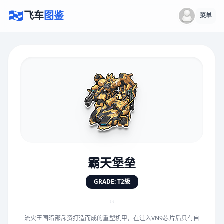
飞车
图鉴
菜单
×
评价赛车
速度
5.0分
★
★
★
★
★
★
★
★
★
★
霸天堡垒
对抗
5.0分
GRADE: T2级
★
★
★
★
★
★
★
★
★
★
“
流火王国暗部斥资打造而成的重型机甲，在注入VN9芯片后具有自
手感
5.0分