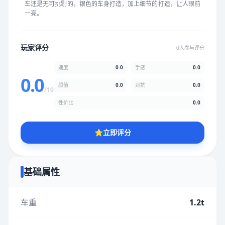
车还是无可挑剔的，银色的车身打造，加上细节的打造，让人眼前
★
★
★
★
★
★
★
★
★
★
一亮。
颜值
5.0分
玩家评分
0人参与评分
★
★
★
★
★
★
★
★
★
★
速度
0.0
手感
0.0
0.0
颜值
0.0
对抗
0.0
/10
性价比
5.0分
性价比
0.0
★
★
★
★
★
★
★
★
★
★
⭐
立即评分
* 综合评分为玩家评分结果，速度占比0%，手感占比0%，对抗占
比0%，性价比占比0%，颜值占比0%
基础属性
提交评分
车重
1.2t