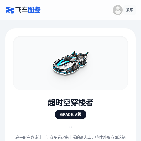
飞车
图鉴
菜单
×
评价赛车
速度
5.0分
★
★
★
★
★
★
★
★
★
★
超时空穿梭者
对抗
5.0分
GRADE: A级
★
★
★
★
★
★
★
★
★
★
“
扁平的车身设计，让赛车看起来非常的高大上，整体外形方面这辆
手感
5.0分