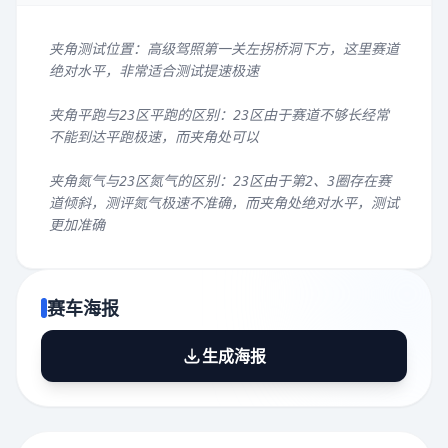
夹角测试位置：高级驾照第一关左拐桥洞下方，这里赛道
绝对水平，非常适合测试提速极速
夹角平跑与23区平跑的区别：23区由于赛道不够长经常
不能到达平跑极速，而夹角处可以
夹角氮气与23区氮气的区别：23区由于第2、3圈存在赛
道倾斜，测评氮气极速不准确，而夹角处绝对水平，测试
更加准确
赛车海报
生成海报