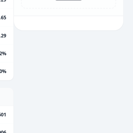
.65
.29
2%
0%
601
006