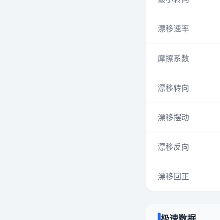
漂移速率
摩擦系数
漂移转向
漂移摆动
漂移反向
漂移回正
极速数据