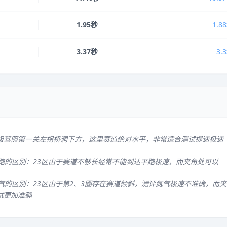
1.95秒
1.8
3.37秒
3.
级驾照第一关左拐桥洞下方，这里赛道绝对水平，非常适合测试提速极速
平跑的区别：23区由于赛道不够长经常不能到达平跑极速，而夹角处可以
气的区别：23区由于第2、3圈存在赛道倾斜，测评氮气极速不准确，而夹
试更加准确