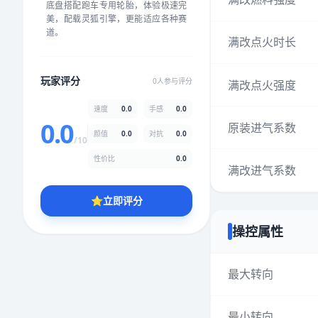
底盘搭配跑车专用轮胎，体验极速完
★
★
★
★
★
★
★
★
★
★
美，配载灵狐引擎，更能适应各种赛
道。
满改点火时长
颜值
5.0分
玩家评分
0人参与评分
满改点火强度
★
★
★
★
★
★
★
★
★
★
速度
0.0
手感
0.0
0.0
原装进气系数
颜值
0.0
对抗
0.0
性价比
5.0分
/10
★
★
★
★
★
★
★
★
★
★
性价比
0.0
满改进气系数
⭐
立即评分
* 综合评分为玩家评分结果，速度占比0%，手感占比0%，对抗占比
0%，性价比占比0%，颜值占比0%
操控属性
提交评分
最大转向
最小转向