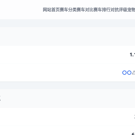
网站首页
赛车分类
赛车对比
赛车排行
对抗评级
宠
1.
气
6