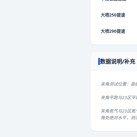
大喷250提速
大喷290提速
数据说明/补充
夹角测试位置：高
夹角平跑与23区
夹角氮气与23区氮
角处绝对水平，测