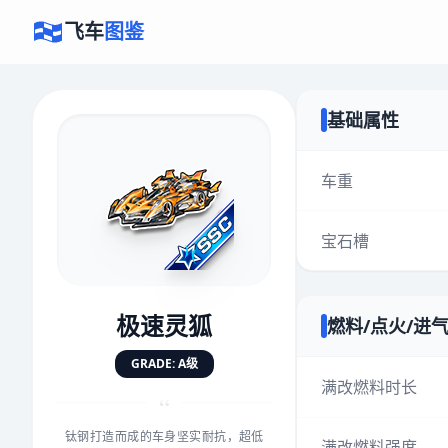
飞车
图鉴
基础属性
×
评价赛车
车重
宝石槽
速度
5.0分
★
★
★
★
★
★
★
★
★
★
极速灵狐
燃料/点火/进
对抗
5.0分
GRADE: A级
★
★
★
★
★
★
★
★
★
★
满改燃料时长
“
钛钢打造而成的车身坚实耐抗，超低
手感
5.0分
满改燃料强度