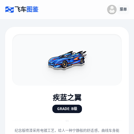
飞车
图鉴
菜单
×
评价赛车
速度
5.0分
★
★
★
★
★
★
★
★
★
★
疾蓝之翼
对抗
5.0分
GRADE: B级
★
★
★
★
★
★
★
★
★
★
“
纪念版喷漆采用电镀工艺，给人一种宁静般的舒适感，曲线车身能
手感
5.0分