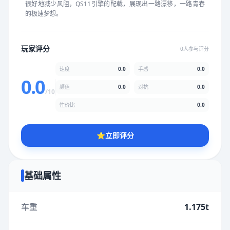
很好地减少风阻，QS11引擎的配载，展现出一路漂移，一路青春
★
★
★
★
★
★
★
★
★
★
的极速梦想。
颜值
5.0分
玩家评分
0人参与评分
★
★
★
★
★
★
★
★
★
★
速度
0.0
手感
0.0
0.0
颜值
0.0
对抗
0.0
/10
性价比
5.0分
性价比
0.0
★
★
★
★
★
★
★
★
★
★
⭐
立即评分
* 综合评分为玩家评分结果，速度占比0%，手感占比0%，对抗占
比0%，性价比占比0%，颜值占比0%
基础属性
提交评分
车重
1.175t