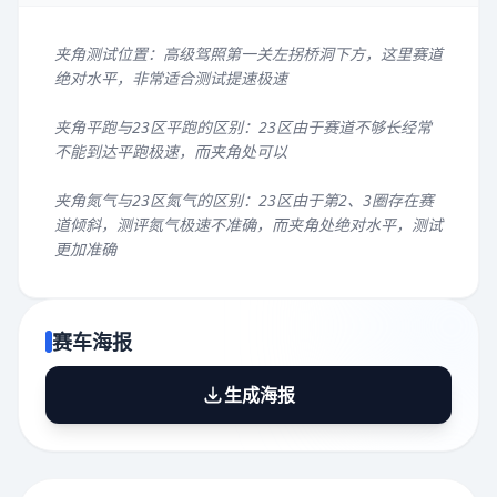
夹角测试位置：高级驾照第一关左拐桥洞下方，这里赛道
绝对水平，非常适合测试提速极速
夹角平跑与23区平跑的区别：23区由于赛道不够长经常
不能到达平跑极速，而夹角处可以
夹角氮气与23区氮气的区别：23区由于第2、3圈存在赛
道倾斜，测评氮气极速不准确，而夹角处绝对水平，测试
更加准确
赛车海报
生成海报