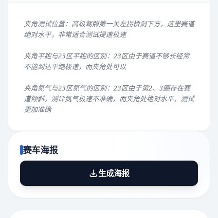
夹角测试位置：高级驾照第一关左拐桥洞下方，这里赛道
绝对水平，非常适合测试提速极速
夹角平跑与23区平跑的区别：23区由于赛道不够长经常
不能到达平跑极速，而夹角处可以
夹角氮气与23区氮气的区别：23区由于第2、3圈存在赛
道倾斜，测评氮气极速不准确，而夹角处绝对水平，测试
更加准确
赛车海报
生成海报