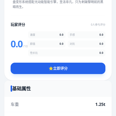
盘变形系统搭配光动能智能引擎，圣洁非凡，只为刺破黎明前的黑
★
★
★
★
★
★
★
★
★
★
暗而生。
颜值
5.0分
玩家评分
0人参与评分
★
★
★
★
★
★
★
★
★
★
速度
0.0
手感
0.0
0.0
颜值
0.0
对抗
0.0
/10
性价比
5.0分
性价比
0.0
★
★
★
★
★
★
★
★
★
★
⭐
立即评分
* 综合评分为玩家评分结果，速度占比0%，手感占比0%，对抗占
比0%，性价比占比0%，颜值占比0%
基础属性
提交评分
车重
1.25t