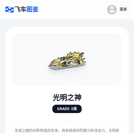
飞车
图鉴
菜单
×
评价赛车
速度
5.0分
★
★
★
★
★
★
★
★
★
★
光明之神
对抗
5.0分
GRADE: S级
★
★
★
★
★
★
★
★
★
★
“
圣域之巅的材质制成的车体，具有极高的防御力和攻击力，太阳轮
手感
5.0分