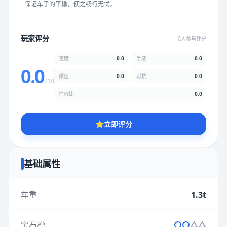
保证车子的平稳，使之畅行无忧。
★
★
★
★
★
★
★
★
★
★
玩家评分
0人参与评分
颜值
5.0分
速度
0.0
手感
0.0
★
★
★
★
★
★
★
★
★
★
0.0
颜值
0.0
对抗
0.0
/10
性价比
0.0
性价比
5.0分
★
★
★
★
★
★
★
★
★
★
⭐
立即评分
* 综合评分为玩家评分结果，速度占比0%，手感占比0%，对抗占
比0%，性价比占比0%，颜值占比0%
基础属性
提交评分
车重
1.3t
宝石槽