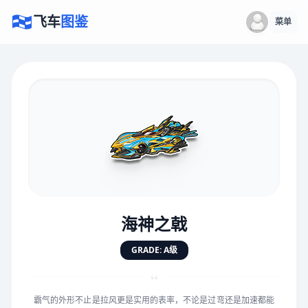
飞车
图鉴
菜单
×
评价赛车
速度
5.0分
★
★
★
★
★
★
★
★
★
★
海神之戟
对抗
5.0分
GRADE: A级
★
★
★
★
★
★
★
★
★
★
“
霸气的外形不止是拉风更是实用的表率，不论是过弯还是加速都能
手感
5.0分