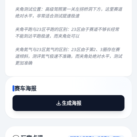
夹角测试位置：高级驾照第一关左拐桥洞下方，这里赛道
绝对水平，非常适合测试提速极速
夹角平跑与23区平跑的区别：23区由于赛道不够长经常
不能到达平跑极速，而夹角处可以
夹角氮气与23区氮气的区别：23区由于第2、3圈存在赛
道倾斜，测评氮气极速不准确，而夹角处绝对水平，测试
更加准确
赛车海报
生成海报