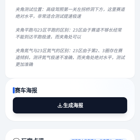
夹角测试位置：高级驾照第一关左拐桥洞下方，这里赛道
绝对水平，非常适合测试提速极速
夹角平跑与23区平跑的区别：23区由于赛道不够长经常
不能到达平跑极速，而夹角处可以
夹角氮气与23区氮气的区别：23区由于第2、3圈存在赛
道倾斜，测评氮气极速不准确，而夹角处绝对水平，测试
更加准确
赛车海报
生成海报