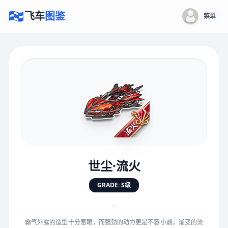
飞车
图鉴
菜单
×
评价赛车
速度
5.0分
★
★
★
★
★
★
★
★
★
★
世尘·流火
对抗
5.0分
GRADE: S级
★
★
★
★
★
★
★
★
★
★
“
霸气外露的造型十分惹眼，而强劲的动力更是不容小觑，渐变的流
手感
5.0分