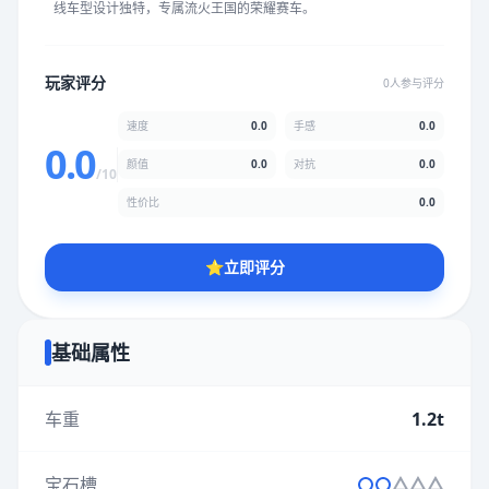
线车型设计独特，专属流火王国的荣耀赛车。
★
★
★
★
★
★
★
★
★
★
玩家评分
0人参与评分
颜值
5.0分
速度
0.0
手感
0.0
★
★
★
★
★
★
★
★
★
★
0.0
颜值
0.0
对抗
0.0
/10
性价比
0.0
性价比
5.0分
★
★
★
★
★
★
★
★
★
★
⭐
立即评分
* 综合评分为玩家评分结果，速度占比0%，手感占比0%，对抗占
比0%，性价比占比0%，颜值占比0%
基础属性
提交评分
车重
1.2t
宝石槽