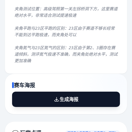
夹角测试位置：高级驾照第一关左拐桥洞下方，这里赛道
绝对水平，非常适合测试提速极速
夹角平跑与23区平跑的区别：23区由于赛道不够长经常
不能到达平跑极速，而夹角处可以
夹角氮气与23区氮气的区别：23区由于第2、3圈存在赛
道倾斜，测评氮气极速不准确，而夹角处绝对水平，测试
更加准确
赛车海报
生成海报