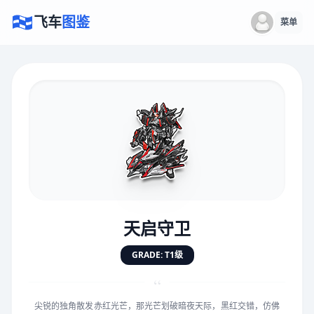
飞车
图鉴
菜单
×
评价赛车
速度
5.0分
★
★
★
★
★
★
★
★
★
★
天启守卫
对抗
5.0分
GRADE: T1级
★
★
★
★
★
★
★
★
★
★
“
尖锐的独角散发赤红光芒，那光芒划破暗夜天际，黑红交错，仿佛
手感
5.0分