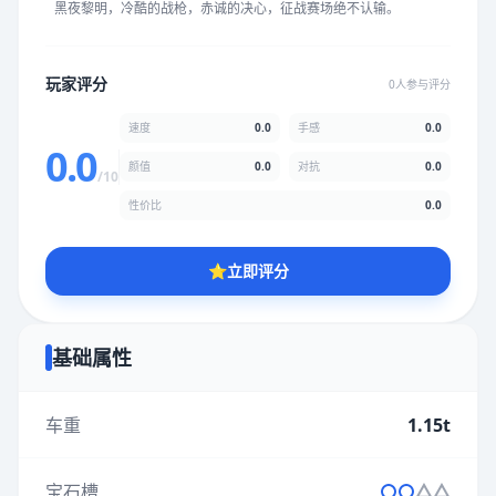
黑夜黎明，冷酷的战枪，赤诚的决心，征战赛场绝不认输。
★
★
★
★
★
★
★
★
★
★
玩家评分
0人参与评分
颜值
5.0分
速度
0.0
手感
0.0
★
★
★
★
★
★
★
★
★
★
0.0
颜值
0.0
对抗
0.0
/10
性价比
0.0
性价比
5.0分
★
★
★
★
★
★
★
★
★
★
⭐
立即评分
* 综合评分为玩家评分结果，速度占比0%，手感占比0%，对抗占
比0%，性价比占比0%，颜值占比0%
基础属性
提交评分
车重
1.15t
宝石槽