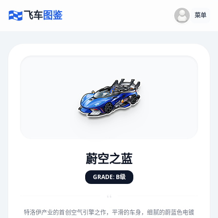
飞车
图鉴
菜单
×
评价赛车
速度
5.0分
★
★
★
★
★
★
★
★
★
★
蔚空之蓝
对抗
5.0分
GRADE: B级
★
★
★
★
★
★
★
★
★
★
“
特洛伊产业的首创空气引擎之作，平滑的车身，细腻的蔚蓝色电镀
手感
5.0分