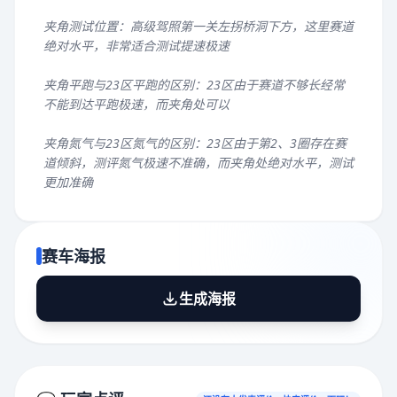
夹角测试位置：高级驾照第一关左拐桥洞下方，这里赛道
绝对水平，非常适合测试提速极速
夹角平跑与23区平跑的区别：23区由于赛道不够长经常
不能到达平跑极速，而夹角处可以
夹角氮气与23区氮气的区别：23区由于第2、3圈存在赛
道倾斜，测评氮气极速不准确，而夹角处绝对水平，测试
更加准确
赛车海报
生成海报