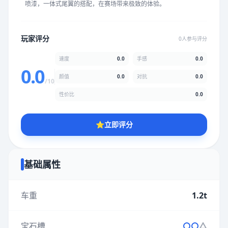
喷漆，一体式尾翼的搭配，在赛场带来极致的体验。
★
★
★
★
★
★
★
★
★
★
玩家评分
0人参与评分
颜值
5.0分
速度
0.0
手感
0.0
★
★
★
★
★
★
★
★
★
★
0.0
颜值
0.0
对抗
0.0
/10
性价比
0.0
性价比
5.0分
★
★
★
★
★
★
★
★
★
★
⭐
立即评分
* 综合评分为玩家评分结果，速度占比0%，手感占比0%，对抗占
比0%，性价比占比0%，颜值占比0%
基础属性
提交评分
车重
1.2t
宝石槽