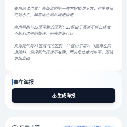
夹角测试位置：高级驾照第一关左拐桥洞下方，这里赛道
绝对水平，非常适合测试提速极速
夹角平跑与23区平跑的区别：23区由于赛道不够长经常
不能到达平跑极速，而夹角处可以
夹角氮气与23区氮气的区别：23区由于第2、3圈存在赛
道倾斜，测评氮气极速不准确，而夹角处绝对水平，测试
更加准确
赛车海报
生成海报