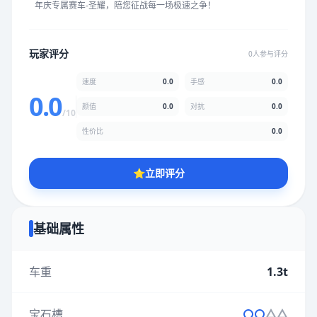
年庆专属赛车-圣耀，陪您征战每一场极速之争！
★
★
★
★
★
★
★
★
★
★
玩家评分
0人参与评分
颜值
5.0分
速度
0.0
手感
0.0
★
★
★
★
★
★
★
★
★
★
0.0
颜值
0.0
对抗
0.0
/10
性价比
0.0
性价比
5.0分
★
★
★
★
★
★
★
★
★
★
⭐
立即评分
* 综合评分为玩家评分结果，速度占比0%，手感占比0%，对抗占
比0%，性价比占比0%，颜值占比0%
基础属性
提交评分
车重
1.3t
宝石槽