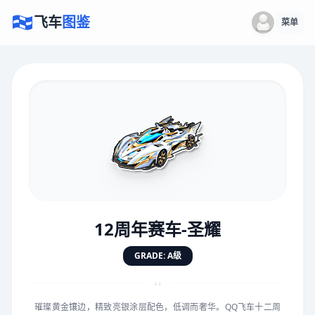
飞车
图鉴
菜单
×
评价赛车
速度
5.0分
★
★
★
★
★
★
★
★
★
★
12周年赛车-圣耀
对抗
5.0分
GRADE: A级
★
★
★
★
★
★
★
★
★
★
“
璀璨黄金镶边，精致亮银涂层配色，低调而奢华。QQ飞车十二周
手感
5.0分