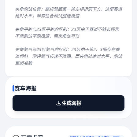
夹角测试位置：高级驾照第一关左拐桥洞下方，这里赛道
绝对水平，非常适合测试提速极速
夹角平跑与23区平跑的区别：23区由于赛道不够长经常
不能到达平跑极速，而夹角处可以
夹角氮气与23区氮气的区别：23区由于第2、3圈存在赛
道倾斜，测评氮气极速不准确，而夹角处绝对水平，测试
更加准确
赛车海报
生成海报