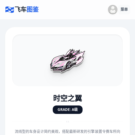
飞车
图鉴
菜单
×
评价赛车
速度
5.0分
★
★
★
★
★
★
★
★
★
★
时空之翼
对抗
5.0分
GRADE: A级
★
★
★
★
★
★
★
★
★
★
“
流线型的车身设计简约美观，搭配最新研发的引擎装置令赛车所向
手感
5.0分