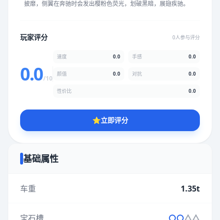
披靡，侧翼在奔驰时会发出樱粉色荧光，划破黑暗，展翅疾驰。
★
★
★
★
★
★
★
★
★
★
玩家评分
0人参与评分
颜值
5.0分
速度
0.0
手感
0.0
★
★
★
★
★
★
★
★
★
★
0.0
颜值
0.0
对抗
0.0
/10
性价比
0.0
性价比
5.0分
★
★
★
★
★
★
★
★
★
★
⭐
立即评分
* 综合评分为玩家评分结果，速度占比0%，手感占比0%，对抗占
比0%，性价比占比0%，颜值占比0%
基础属性
提交评分
车重
1.35t
宝石槽