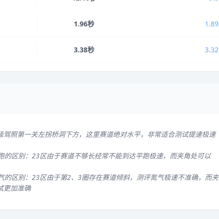
1.96秒
1.8
3.38秒
3.3
级驾照第一关左拐桥洞下方，这里赛道绝对水平，非常适合测试提速极速
平跑的区别：23区由于赛道不够长经常不能到达平跑极速，而夹角处可以
气的区别：23区由于第2、3圈存在赛道倾斜，测评氮气极速不准确，而夹
试更加准确