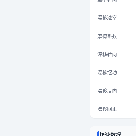
漂移速率
摩擦系数
漂移转向
漂移摆动
漂移反向
漂移回正
极速数据