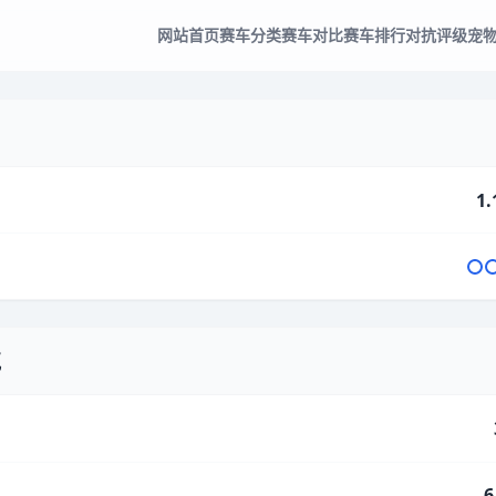
网站首页
赛车分类
赛车对比
赛车排行
对抗评级
宠
1.
气
6