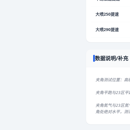
大喷250提速
大喷290提速
数据说明/补充
夹角测试位置：高
夹角平跑与23区
夹角氮气与23区氮
角处绝对水平，测