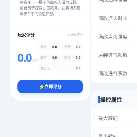
款赛车，小橘子简画标志活力无限，
★
★
★
★
★
★
★
★
★
★
前置引擎配载曲面尾翼，在赛场实现
属于车手的极速梦想。
满改点火时长
颜值
5.0分
玩家评分
0人参与评分
满改点火强度
★
★
★
★
★
★
★
★
★
★
速度
0.0
手感
0.0
0.0
原装进气系数
颜值
0.0
对抗
0.0
性价比
5.0分
/10
★
★
★
★
★
★
★
★
★
★
性价比
0.0
满改进气系数
⭐
立即评分
* 综合评分为玩家评分结果，速度占比0%，手感占比0%，对抗占比
0%，性价比占比0%，颜值占比0%
操控属性
提交评分
最大转向
最小转向