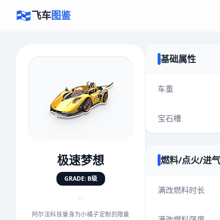
飞车
图鉴
基础属性
×
评价赛车
车重
宝石槽
速度
5.0分
★
★
★
★
★
★
★
★
★
★
极速梦想
燃料/点火/进
对抗
5.0分
GRADE: B级
★
★
★
★
★
★
★
★
★
★
满改燃料时长
“
阿尔法科技量身为小橘子定制的限量
手感
5.0分
满改燃料强度