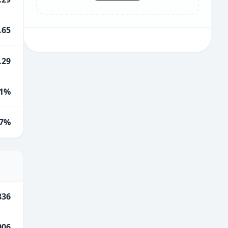
.65
.29
1%
.7%
836
006