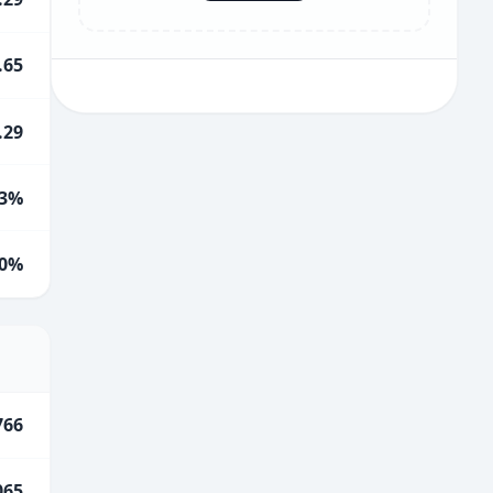
.65
.29
3%
0%
766
065