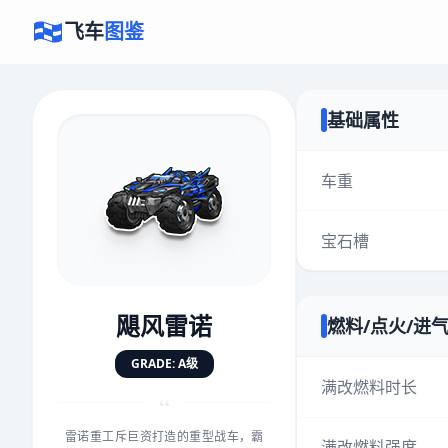
飞车
图鉴
基础属性
×
评价赛车
车重
宝石槽
速度
5.0分
★
★
★
★
★
★
★
★
★
★
飓风雷诺
燃料/点火/进
对抗
5.0分
GRADE: A级
★
★
★
★
★
★
★
★
★
★
满改燃料时长
“
雷诺重工斥巨资打造的重型战车，霸
手感
5.0分
满改燃料强度