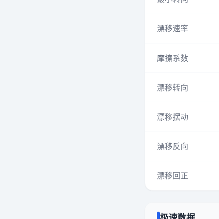
漂移速率
摩擦系数
漂移转向
漂移摆动
漂移反向
漂移回正
极速数据