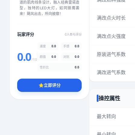
道的肌肉线条设计，融入经典雷诺造
★
★
★
★
★
★
★
★
★
★
型，独特的LED大灯，如同猎鹰袭
来！飓风出击，所向披靡！
满改点火时长
颜值
5.0分
玩家评分
0人参与评分
满改点火强度
★
★
★
★
★
★
★
★
★
★
速度
0.0
手感
0.0
0.0
原装进气系数
颜值
0.0
对抗
0.0
性价比
5.0分
/10
★
★
★
★
★
★
★
★
★
★
性价比
0.0
满改进气系数
⭐
立即评分
* 综合评分为玩家评分结果，速度占比0%，手感占比0%，对抗占比
0%，性价比占比0%，颜值占比0%
操控属性
提交评分
最大转向
最小转向