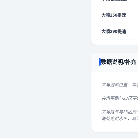
大喷250提速
大喷290提速
数据说明/补充
夹角测试位置：高
夹角平跑与23区
夹角氮气与23区氮
角处绝对水平，测