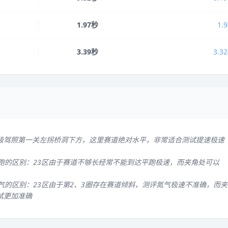
1.97秒
1.
3.39秒
3.3
级驾照第一关左拐桥洞下方，这里赛道绝对水平，非常适合测试提速极速
平跑的区别：23区由于赛道不够长经常不能到达平跑极速，而夹角处可以
气的区别：23区由于第2、3圈存在赛道倾斜，测评氮气极速不准确，而夹
试更加准确