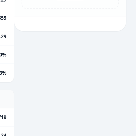
655
.29
0%
.3%
719
124