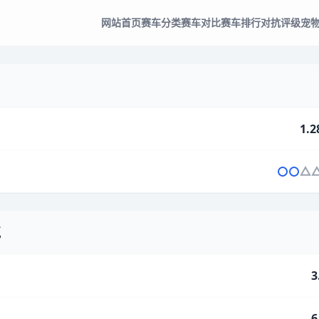
网站首页
赛车分类
赛车对比
赛车排行
对抗评级
宠
1.2
气
3
6