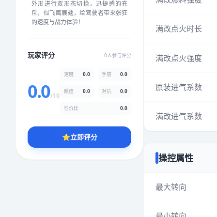
外形进行双形态切换，迅捷感的充
★
★
★
★
★
★
★
★
★
★
斥，似飞鹰展翅，给驾驶者带来张狂
的速度与战力体验！
满改点火时长
颜值
5.0分
玩家评分
0人参与评分
满改点火强度
★
★
★
★
★
★
★
★
★
★
速度
0.0
手感
0.0
0.0
原装进气系数
颜值
0.0
对抗
0.0
性价比
5.0分
/10
★
★
★
★
★
★
★
★
★
★
性价比
0.0
满改进气系数
⭐
立即评分
* 综合评分为玩家评分结果，速度占比0%，手感占比0%，对抗占比
0%，性价比占比0%，颜值占比0%
操控属性
提交评分
最大转向
最小转向