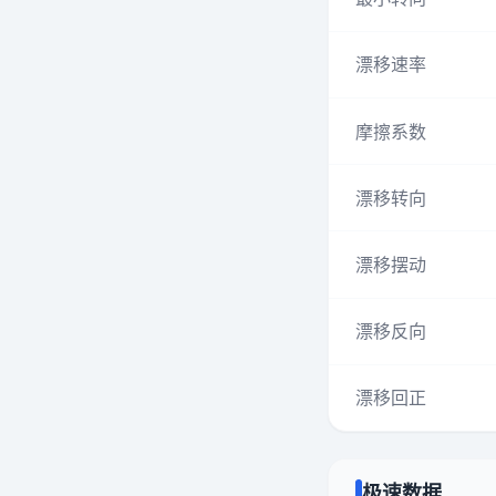
漂移速率
摩擦系数
漂移转向
漂移摆动
漂移反向
漂移回正
极速数据