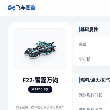
飞车
图鉴
基础属性
×
评价赛车
车重
宝石槽
速度
5.0分
★
★
★
★
★
★
★
★
★
★
F22-雷霆万钧
燃料/点火/进
对抗
5.0分
GRADE: S级
★
★
★
★
★
★
★
★
★
★
满改燃料时长
“
史无前例！独具匠心的设计可将赛车
手感
5.0分
满改燃料强度