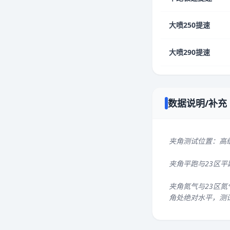
大喷250提速
大喷290提速
数据说明/补充
夹角测试位置：高
夹角平跑与23区
夹角氮气与23区氮
角处绝对水平，测