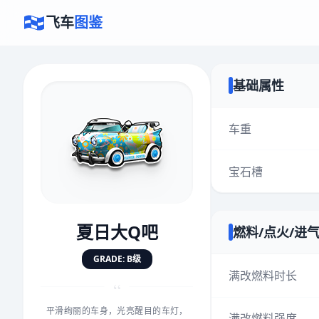
飞车
图鉴
基础属性
×
评价赛车
车重
宝石槽
速度
5.0分
★
★
★
★
★
★
★
★
★
★
夏日大Q吧
燃料/点火/进
对抗
5.0分
GRADE: B级
★
★
★
★
★
★
★
★
★
★
满改燃料时长
“
平滑绚丽的车身，光亮醒目的车灯，
手感
5.0分
满改燃料强度