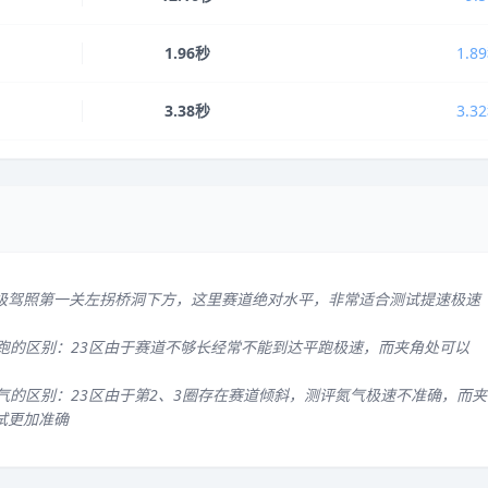
1.96秒
1.8
3.38秒
3.3
级驾照第一关左拐桥洞下方，这里赛道绝对水平，非常适合测试提速极速
平跑的区别：23区由于赛道不够长经常不能到达平跑极速，而夹角处可以
气的区别：23区由于第2、3圈存在赛道倾斜，测评氮气极速不准确，而夹
试更加准确