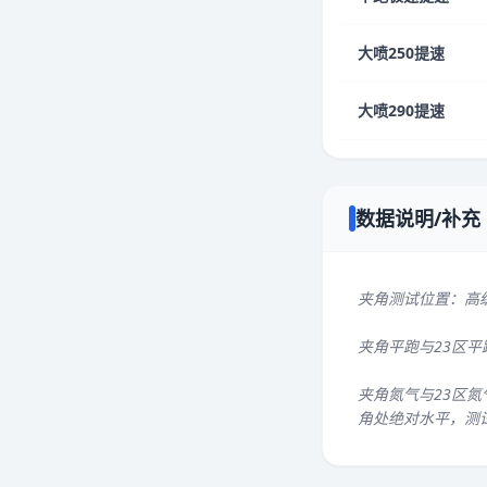
大喷250提速
大喷290提速
数据说明/补充
夹角测试位置：高
夹角平跑与23区
夹角氮气与23区氮
角处绝对水平，测