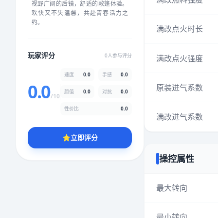
视野广阔的后镜，舒适的敞篷体验。
★
★
★
★
★
★
★
★
★
★
欢快又不失温馨，共赴青春活力之
约。
满改点火时长
颜值
5.0分
玩家评分
0人参与评分
满改点火强度
★
★
★
★
★
★
★
★
★
★
速度
0.0
手感
0.0
0.0
原装进气系数
颜值
0.0
对抗
0.0
性价比
5.0分
/10
★
★
★
★
★
★
★
★
★
★
性价比
0.0
满改进气系数
⭐
立即评分
* 综合评分为玩家评分结果，速度占比0%，手感占比0%，对抗占比
0%，性价比占比0%，颜值占比0%
操控属性
提交评分
最大转向
最小转向