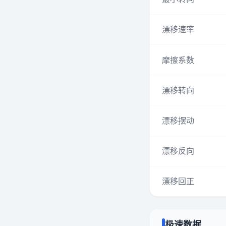
漂移速率
摩擦系数
漂移转向
漂移摆动
漂移反向
漂移回正
极速数据