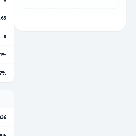
.65
0
1%
.7%
836
006