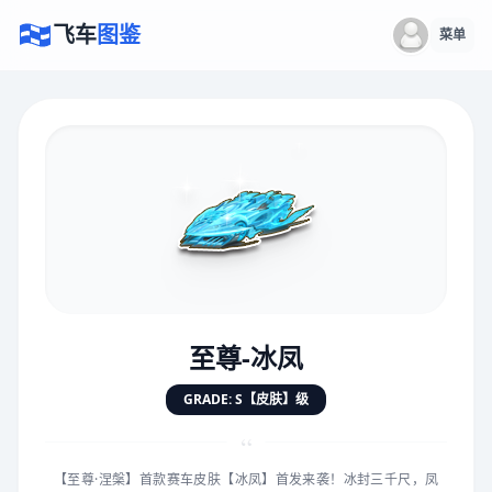
飞车
图鉴
菜单
×
评价赛车
速度
5.0分
★
★
★
★
★
★
★
★
★
★
至尊-冰凤
对抗
5.0分
GRADE: S【皮肤】级
★
★
★
★
★
★
★
★
★
★
“
【至尊·涅槃】首款赛车皮肤【冰凤】首发来袭！冰封三千尺，凤
手感
5.0分