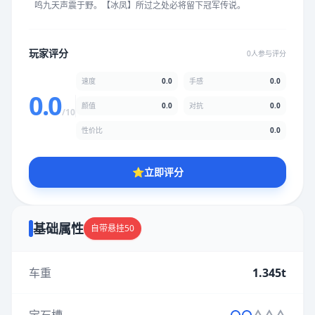
鸣九天声震于野。【冰凤】所过之处必将留下冠军传说。
★
★
★
★
★
★
★
★
★
★
玩家评分
0人参与评分
颜值
5.0分
速度
0.0
手感
0.0
★
★
★
★
★
★
★
★
★
★
0.0
颜值
0.0
对抗
0.0
/10
性价比
0.0
性价比
5.0分
★
★
★
★
★
★
★
★
★
★
⭐
立即评分
* 综合评分为玩家评分结果，速度占比0%，手感占比0%，对抗占
比0%，性价比占比0%，颜值占比0%
基础属性
自带悬挂50
提交评分
车重
1.345t
宝石槽