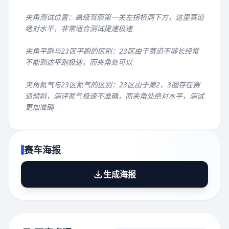
夹角测试位置：高级驾照第一关左拐桥洞下方，这里赛道
绝对水平，非常适合测试提速极速
夹角平跑与23区平跑的区别：23区由于赛道不够长经常
不能到达平跑极速，而夹角处可以
夹角氮气与23区氮气的区别：23区由于第2、3圈存在赛
道倾斜，测评氮气极速不准确，而夹角处绝对水平，测试
更加准确
赛车海报
生成海报