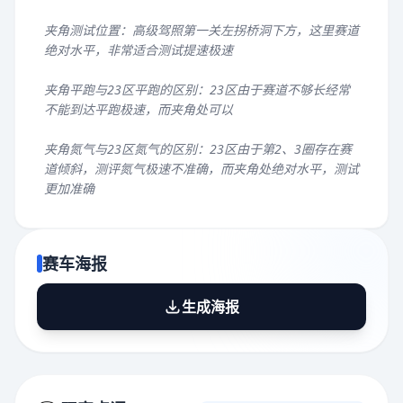
夹角测试位置：高级驾照第一关左拐桥洞下方，这里赛道
绝对水平，非常适合测试提速极速
夹角平跑与23区平跑的区别：23区由于赛道不够长经常
不能到达平跑极速，而夹角处可以
夹角氮气与23区氮气的区别：23区由于第2、3圈存在赛
道倾斜，测评氮气极速不准确，而夹角处绝对水平，测试
更加准确
赛车海报
生成海报