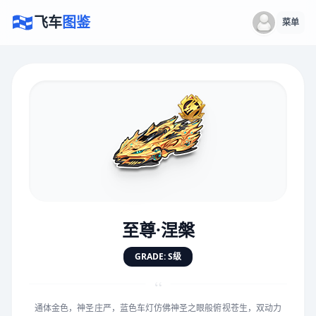
飞车
图鉴
菜单
×
评价赛车
速度
5.0分
★
★
★
★
★
★
★
★
★
★
至尊·涅槃
对抗
5.0分
GRADE: S级
★
★
★
★
★
★
★
★
★
★
“
通体金色，神圣庄严，蓝色车灯仿佛神圣之眼般俯视苍生，双动力
手感
5.0分