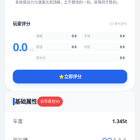
系统使动力与速度达到顶峰，立于赛场的一刻，就等同于胜利。
★
★
★
★
★
★
★
★
★
★
玩家评分
0人参与评分
颜值
5.0分
速度
0.0
手感
0.0
★
★
★
★
★
★
★
★
★
★
0.0
颜值
0.0
对抗
0.0
/10
性价比
0.0
性价比
5.0分
★
★
★
★
★
★
★
★
★
★
⭐
立即评分
* 综合评分为玩家评分结果，速度占比0%，手感占比0%，对抗占
比0%，性价比占比0%，颜值占比0%
基础属性
自带悬挂50
提交评分
车重
1.345t
宝石槽