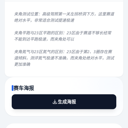
夹角测试位置：高级驾照第一关左拐桥洞下方，这里赛道
绝对水平，非常适合测试提速极速
夹角平跑与23区平跑的区别：23区由于赛道不够长经常
不能到达平跑极速，而夹角处可以
夹角氮气与23区氮气的区别：23区由于第2、3圈存在赛
道倾斜，测评氮气极速不准确，而夹角处绝对水平，测试
更加准确
赛车海报
生成海报