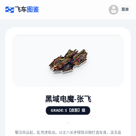
飞车
图鉴
菜单
×
评价赛车
速度
5.0分
★
★
★
★
★
★
★
★
★
★
黑域电魔-张飞
对抗
5.0分
GRADE: S【皮肤】级
★
★
★
★
★
★
★
★
★
★
“
蜀汉风云起，乱世虎臣出。以丈八长矛镔铁点钢打造车身，汲玉追
手感
5.0分