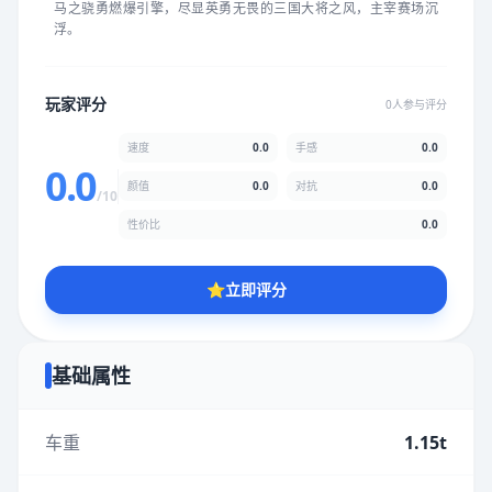
马之骁勇燃爆引擎，尽显英勇无畏的三国大将之风，主宰赛场沉
★
★
★
★
★
★
★
★
★
★
浮。
颜值
5.0分
玩家评分
0人参与评分
★
★
★
★
★
★
★
★
★
★
速度
0.0
手感
0.0
0.0
颜值
0.0
对抗
0.0
/10
性价比
5.0分
性价比
0.0
★
★
★
★
★
★
★
★
★
★
⭐
立即评分
* 综合评分为玩家评分结果，速度占比0%，手感占比0%，对抗占
比0%，性价比占比0%，颜值占比0%
基础属性
提交评分
车重
1.15t