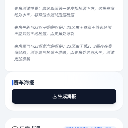
夹角测试位置：高级驾照第一关左拐桥洞下方，这里赛道
绝对水平，非常适合测试提速极速
夹角平跑与23区平跑的区别：23区由于赛道不够长经常
不能到达平跑极速，而夹角处可以
夹角氮气与23区氮气的区别：23区由于第2、3圈存在赛
道倾斜，测评氮气极速不准确，而夹角处绝对水平，测试
更加准确
赛车海报
生成海报