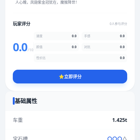
人心魄，凤翅紫金冠犹在，魔猴降世！
★
★
★
★
★
★
★
★
★
★
玩家评分
0人参与评分
颜值
5.0分
速度
0.0
手感
0.0
★
★
★
★
★
★
★
★
★
★
0.0
颜值
0.0
对抗
0.0
/10
性价比
0.0
性价比
5.0分
★
★
★
★
★
★
★
★
★
★
⭐
立即评分
* 综合评分为玩家评分结果，速度占比0%，手感占比0%，对抗占
比0%，性价比占比0%，颜值占比0%
基础属性
提交评分
车重
1.425t
宝石槽