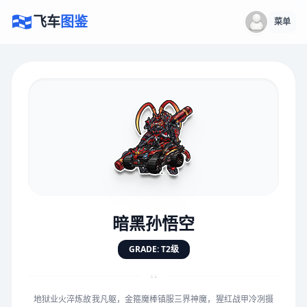
飞车
图鉴
菜单
×
评价赛车
速度
5.0分
★
★
★
★
★
★
★
★
★
★
暗黑孙悟空
对抗
5.0分
GRADE: T2级
★
★
★
★
★
★
★
★
★
★
“
地狱业火淬炼故我凡躯，金箍魔棒镇服三界神魔，猩红战甲冷冽摄
手感
5.0分