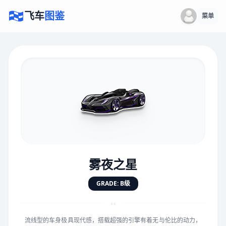
飞车
图鉴
菜单
×
评价赛车
速度
5.0分
★
★
★
★
★
★
★
★
★
★
雾夜之星
对抗
5.0分
GRADE: B级
★
★
★
★
★
★
★
★
★
★
“
流线型的车身极具现代感，搭载超强的引擎有着无与伦比的动力，
手感
5.0分