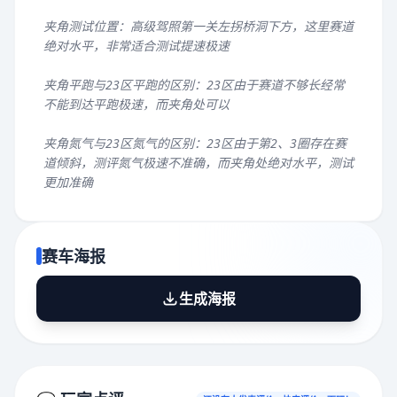
夹角测试位置：高级驾照第一关左拐桥洞下方，这里赛道
绝对水平，非常适合测试提速极速
夹角平跑与23区平跑的区别：23区由于赛道不够长经常
不能到达平跑极速，而夹角处可以
夹角氮气与23区氮气的区别：23区由于第2、3圈存在赛
道倾斜，测评氮气极速不准确，而夹角处绝对水平，测试
更加准确
赛车海报
生成海报