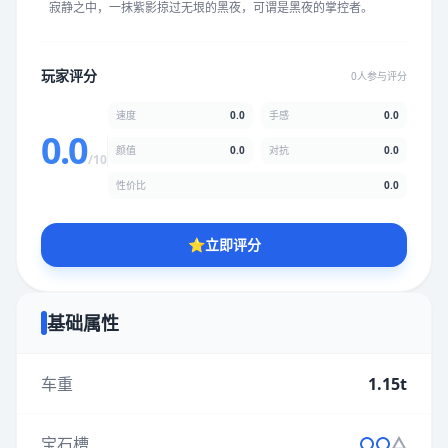
寂静之中，一抹紫影掠过无垠的黑夜，可谓是黑夜的掌控者。
★
★
★
★
★
★
★
★
★
★
玩家评分
0人参与评分
颜值
5.0分
速度
0.0
手感
0.0
★
★
★
★
★
★
★
★
★
★
0.0
颜值
0.0
对抗
0.0
/10
性价比
0.0
性价比
5.0分
★
★
★
★
★
★
★
★
★
★
⭐
立即评分
* 综合评分为玩家评分结果，速度占比0%，手感占比0%，对抗占
比0%，性价比占比0%，颜值占比0%
基础属性
提交评分
车重
1.15t
宝石槽