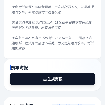
夹角测试位置：高级驾照第一关左拐桥洞下方，这里赛道
绝对水平，非常适合测试提速极速
夹角平跑与23区平跑的区别：23区由于赛道不够长经常
不能到达平跑极速，而夹角处可以
夹角氮气与23区氮气的区别：23区由于第2、3圈存在赛
道倾斜，测评氮气极速不准确，而夹角处绝对水平，测试
更加准确
赛车海报
生成海报