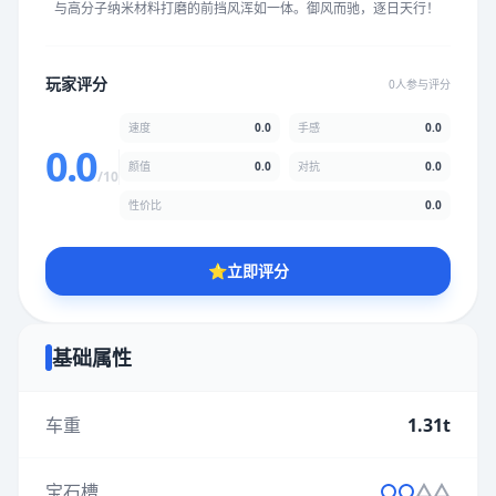
与高分子纳米材料打磨的前挡风浑如一体。御风而驰，逐日天行！
★
★
★
★
★
★
★
★
★
★
玩家评分
0人参与评分
颜值
5.0分
速度
0.0
手感
0.0
★
★
★
★
★
★
★
★
★
★
0.0
颜值
0.0
对抗
0.0
/10
性价比
0.0
性价比
5.0分
★
★
★
★
★
★
★
★
★
★
⭐
立即评分
* 综合评分为玩家评分结果，速度占比0%，手感占比0%，对抗占
比0%，性价比占比0%，颜值占比0%
基础属性
提交评分
车重
1.31t
宝石槽