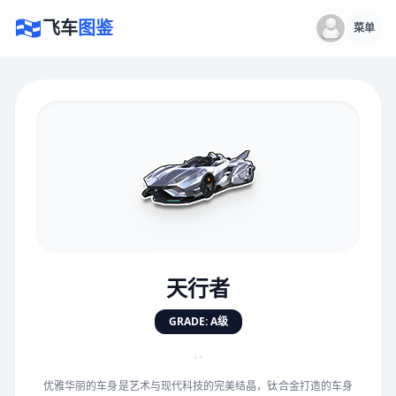
飞车
图鉴
菜单
×
评价赛车
速度
5.0分
★
★
★
★
★
★
★
★
★
★
天行者
对抗
5.0分
GRADE: A级
★
★
★
★
★
★
★
★
★
★
“
优雅华丽的车身是艺术与现代科技的完美结晶，钛合金打造的车身
手感
5.0分