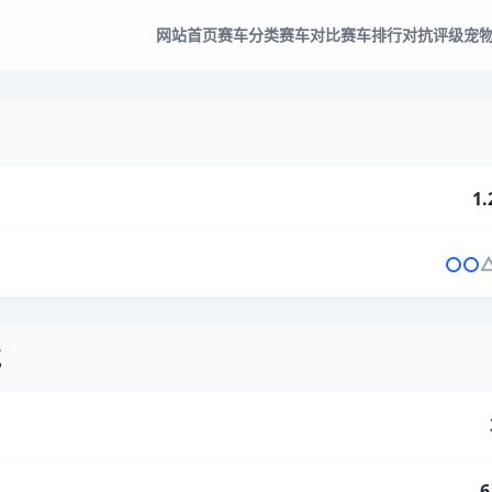
网站首页
赛车分类
赛车对比
赛车排行
对抗评级
宠
1.
气
6