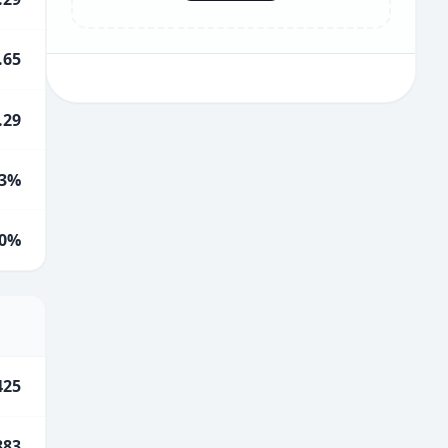
.65
.29
3%
0%
425
883