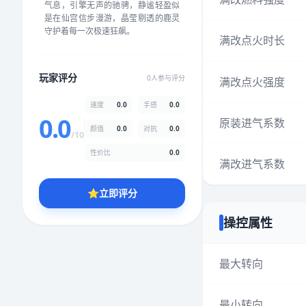
气息，引擎无声的驰骋，静谧轻盈似
★
★
★
★
★
★
★
★
★
★
是在仙宫信步漫游，晶莹剔透的鹿灵
守护着每一次极速狂飙。
满改点火时长
颜值
5.0分
玩家评分
0人参与评分
满改点火强度
★
★
★
★
★
★
★
★
★
★
速度
0.0
手感
0.0
0.0
原装进气系数
颜值
0.0
对抗
0.0
性价比
5.0分
/10
★
★
★
★
★
★
★
★
★
★
性价比
0.0
满改进气系数
⭐
立即评分
* 综合评分为玩家评分结果，速度占比0%，手感占比0%，对抗占比
0%，性价比占比0%，颜值占比0%
操控属性
提交评分
最大转向
最小转向