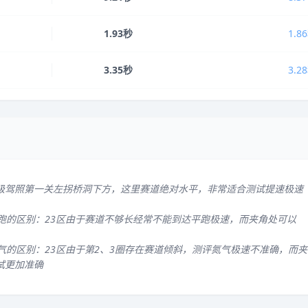
1.93秒
1.8
3.35秒
3.2
级驾照第一关左拐桥洞下方，这里赛道绝对水平，非常适合测试提速极速
平跑的区别：23区由于赛道不够长经常不能到达平跑极速，而夹角处可以
气的区别：23区由于第2、3圈存在赛道倾斜，测评氮气极速不准确，而夹
试更加准确