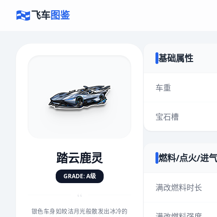
飞车
图鉴
基础属性
×
评价赛车
车重
宝石槽
速度
5.0分
★
★
★
★
★
★
★
★
★
★
踏云鹿灵
燃料/点火/进
对抗
5.0分
GRADE: A级
★
★
★
★
★
★
★
★
★
★
满改燃料时长
“
银色车身如皎洁月光般散发出冰冷的
手感
5.0分
满改燃料强度