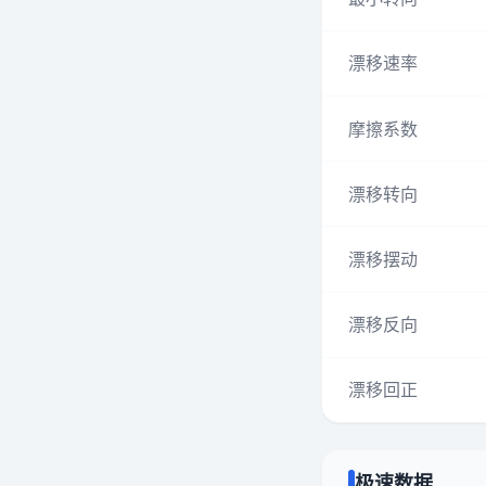
漂移速率
摩擦系数
漂移转向
漂移摆动
漂移反向
漂移回正
极速数据