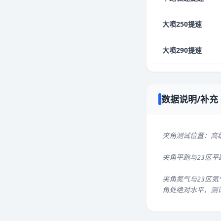
大喷250提速
大喷290提速
数据说明/补充
夹角测试位置：高
夹角平跑与23区
夹角氮气与23区氮
角处绝对水平，测