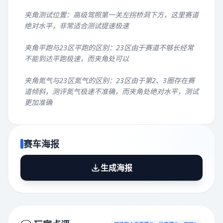
夹角测试位置：高级驾照第一关左拐桥洞下方，这里赛道
绝对水平，非常适合测试提速极速
夹角平跑与23区平跑的区别：23区由于赛道不够长经常
不能到达平跑极速，而夹角处可以
夹角氮气与23区氮气的区别：23区由于第2、3圈存在赛
道倾斜，测评氮气极速不准确，而夹角处绝对水平，测试
更加准确
赛车海报
生成海报