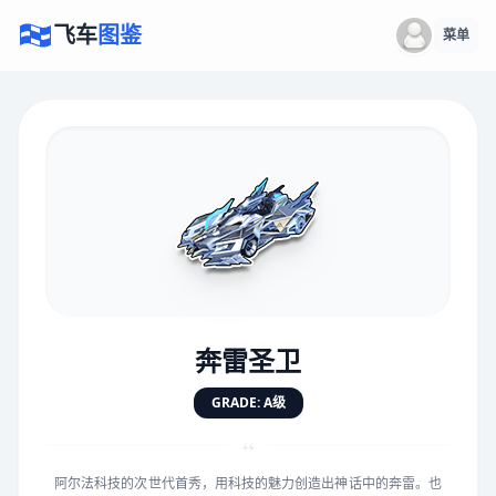
飞车
图鉴
菜单
×
评价赛车
速度
5.0分
★
★
★
★
★
★
★
★
★
★
奔雷圣卫
对抗
5.0分
GRADE: A级
★
★
★
★
★
★
★
★
★
★
“
阿尔法科技的次世代首秀，用科技的魅力创造出神话中的奔雷。也
手感
5.0分