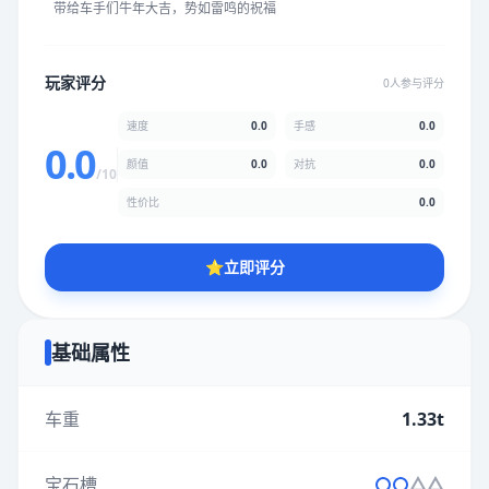
带给车手们牛年大吉，势如雷鸣的祝福
★
★
★
★
★
★
★
★
★
★
玩家评分
0人参与评分
颜值
5.0分
速度
0.0
手感
0.0
★
★
★
★
★
★
★
★
★
★
0.0
颜值
0.0
对抗
0.0
/10
性价比
0.0
性价比
5.0分
★
★
★
★
★
★
★
★
★
★
⭐
立即评分
* 综合评分为玩家评分结果，速度占比0%，手感占比0%，对抗占
比0%，性价比占比0%，颜值占比0%
基础属性
提交评分
车重
1.33t
宝石槽