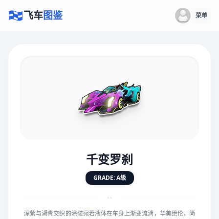
飞车
图鉴
菜单
×
评价赛车
速度
5.0分
★
★
★
★
★
★
★
★
★
★
千变罗刹
对抗
5.0分
GRADE: A级
★
★
★
★
★
★
★
★
★
★
“
深紫与湖青交织的涂装宛若液体在车身上渐变流淌，华美绝伦，简
手感
5.0分