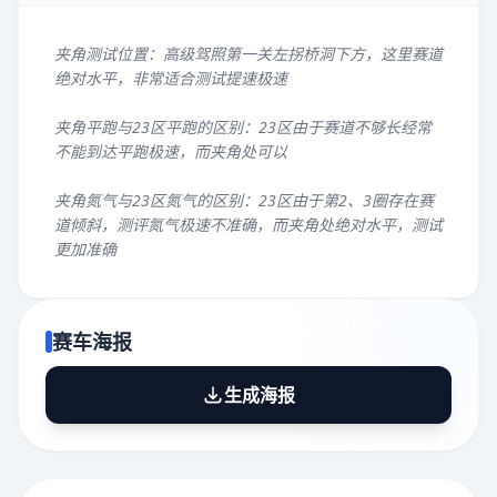
夹角测试位置：高级驾照第一关左拐桥洞下方，这里赛道
绝对水平，非常适合测试提速极速
夹角平跑与23区平跑的区别：23区由于赛道不够长经常
不能到达平跑极速，而夹角处可以
夹角氮气与23区氮气的区别：23区由于第2、3圈存在赛
道倾斜，测评氮气极速不准确，而夹角处绝对水平，测试
更加准确
赛车海报
生成海报