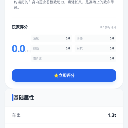
约凌厉的车身内蕴含着极致动力，疾驰如风，是赛场上的致命华
★
★
★
★
★
★
★
★
★
★
彩。
颜值
5.0分
玩家评分
0人参与评分
★
★
★
★
★
★
★
★
★
★
速度
0.0
手感
0.0
0.0
颜值
0.0
对抗
0.0
/10
性价比
5.0分
性价比
0.0
★
★
★
★
★
★
★
★
★
★
⭐
立即评分
* 综合评分为玩家评分结果，速度占比0%，手感占比0%，对抗占
比0%，性价比占比0%，颜值占比0%
基础属性
提交评分
车重
1.3t