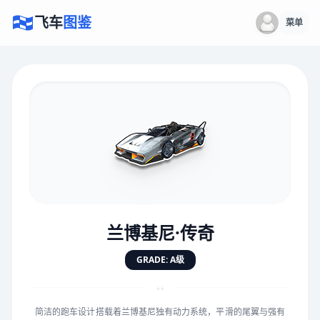
飞车
图鉴
菜单
×
评价赛车
速度
5.0分
★
★
★
★
★
★
★
★
★
★
兰博基尼·传奇
对抗
5.0分
GRADE: A级
★
★
★
★
★
★
★
★
★
★
“
简洁的跑车设计搭载着兰博基尼独有动力系统，平滑的尾翼与强有
手感
5.0分