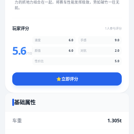
力的抓地力结合在一起，将赛车性能发挥极致，势如破竹一往无
★
★
★
★
★
★
★
★
★
★
前。
颜值
5.0分
玩家评分
1人参与评分
★
★
★
★
★
★
★
★
★
★
速度
6.0
手感
9.0
5.6
颜值
6.0
对抗
2.0
/10
性价比
5.0分
性价比
5.0
★
★
★
★
★
★
★
★
★
★
⭐
立即评分
* 综合评分为玩家评分结果，速度占比60%，手感占比90%，对抗
占比20%，性价比占比50%，颜值占比60%
基础属性
提交评分
车重
1.305t