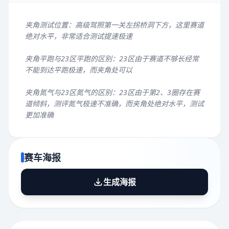
夹角测试位置：高级驾照第一关左拐桥洞下方，这里赛道
绝对水平，非常适合测试提速极速
夹角平跑与23区平跑的区别：23区由于赛道不够长经常
不能到达平跑极速，而夹角处可以
夹角氮气与23区氮气的区别：23区由于第2、3圈存在赛
道倾斜，测评氮气极速不准确，而夹角处绝对水平，测试
更加准确
赛车海报
生成海报