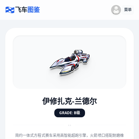
飞车
图鉴
菜单
×
评价赛车
速度
5.0分
★
★
★
★
★
★
★
★
★
★
伊修扎克-兰德尔
对抗
5.0分
GRADE: B级
★
★
★
★
★
★
★
★
★
★
“
简约一体式方程式赛车采用高智能超跑引擎，火箭喷口搭配耐磨橡
手感
5.0分