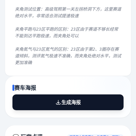
夹角测试位置：高级驾照第一关左拐桥洞下方，这里赛道
绝对水平，非常适合测试提速极速
夹角平跑与23区平跑的区别：23区由于赛道不够长经常
不能到达平跑极速，而夹角处可以
夹角氮气与23区氮气的区别：23区由于第2、3圈存在赛
道倾斜，测评氮气极速不准确，而夹角处绝对水平，测试
更加准确
赛车海报
生成海报