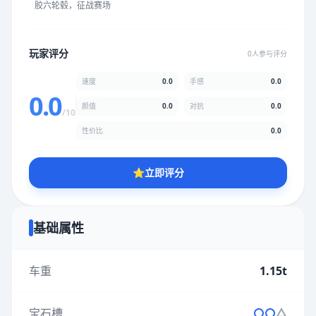
胶六轮毂，征战赛场
★
★
★
★
★
★
★
★
★
★
玩家评分
0人参与评分
颜值
5.0分
速度
0.0
手感
0.0
★
★
★
★
★
★
★
★
★
★
0.0
颜值
0.0
对抗
0.0
/10
性价比
0.0
性价比
5.0分
★
★
★
★
★
★
★
★
★
★
⭐
立即评分
* 综合评分为玩家评分结果，速度占比0%，手感占比0%，对抗占
比0%，性价比占比0%，颜值占比0%
基础属性
提交评分
车重
1.15t
宝石槽