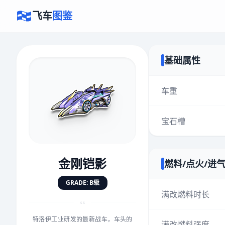
飞车
图鉴
基础属性
×
评价赛车
车重
宝石槽
速度
5.0分
★
★
★
★
★
★
★
★
★
★
金刚铠影
燃料/点火/进
对抗
5.0分
GRADE: B级
★
★
★
★
★
★
★
★
★
★
满改燃料时长
“
特洛伊工业研发的最新战车，车头的
手感
5.0分
满改燃料强度