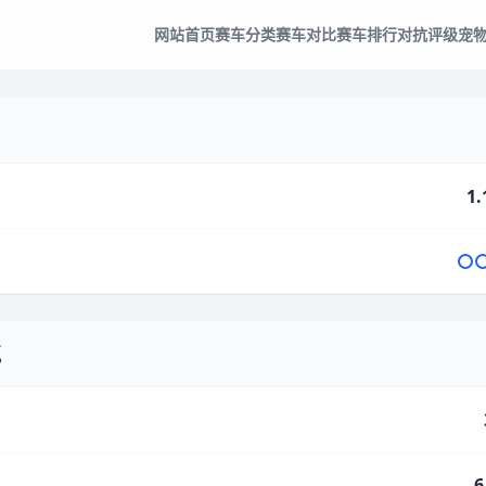
网站首页
赛车分类
赛车对比
赛车排行
对抗评级
宠
1.
气
6