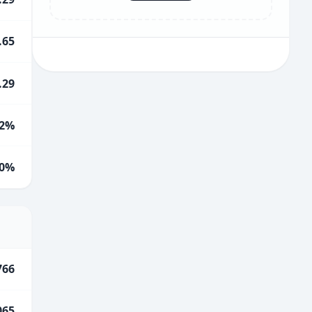
.65
.29
2%
0%
766
065