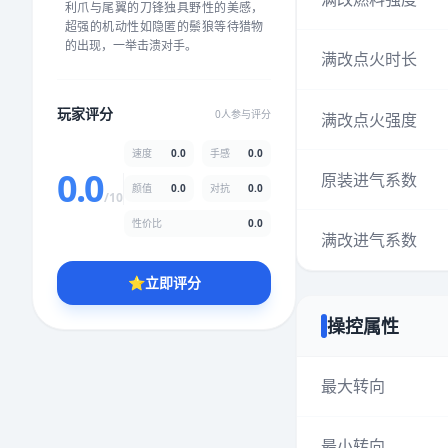
利爪与尾翼的刀锋独具野性的美感，
★
★
★
★
★
★
★
★
★
★
超强的机动性如隐匿的鬃狼等待猎物
的出现，一举击溃对手。
满改点火时长
颜值
5.0分
玩家评分
0人参与评分
满改点火强度
★
★
★
★
★
★
★
★
★
★
速度
0.0
手感
0.0
0.0
原装进气系数
颜值
0.0
对抗
0.0
性价比
5.0分
/10
★
★
★
★
★
★
★
★
★
★
性价比
0.0
满改进气系数
⭐
立即评分
* 综合评分为玩家评分结果，速度占比0%，手感占比0%，对抗占比
0%，性价比占比0%，颜值占比0%
操控属性
提交评分
最大转向
最小转向