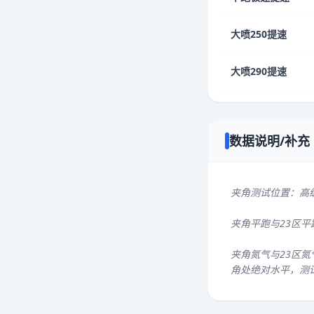
大喷250提速
大喷290提速
数据说明/补充
夹角测试位置：高
夹角平跑与23区
夹角氮气与23区氮
角处绝对水平，测