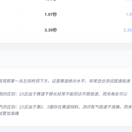
1.97秒
1.
3.39秒
3.3
级驾照第一关左拐桥洞下方，这里赛道绝对水平，非常适合测试提速极速
平跑的区别：23区由于赛道不够长经常不能到达平跑极速，而夹角处可以
气的区别：23区由于第2、3圈存在赛道倾斜，测评氮气极速不准确，而夹
试更加准确