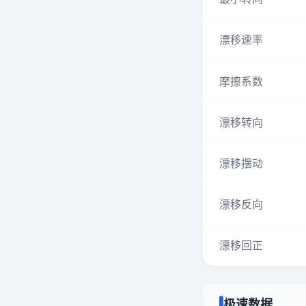
漂移速率
摩擦系数
漂移转向
漂移摆动
漂移反向
漂移回正
极速数据