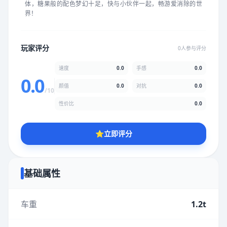
体，糖果般的配色梦幻十足，快与小伙伴一起，畅游爱消除的世
★
★
★
★
★
★
★
★
★
★
界！
颜值
5.0分
玩家评分
0人参与评分
★
★
★
★
★
★
★
★
★
★
速度
0.0
手感
0.0
0.0
颜值
0.0
对抗
0.0
/10
性价比
5.0分
性价比
0.0
★
★
★
★
★
★
★
★
★
★
⭐
立即评分
* 综合评分为玩家评分结果，速度占比0%，手感占比0%，对抗占
比0%，性价比占比0%，颜值占比0%
基础属性
提交评分
车重
1.2t