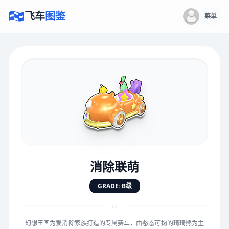
飞车
图鉴
菜单
×
评价赛车
速度
5.0分
★
★
★
★
★
★
★
★
★
★
消除联萌
对抗
5.0分
GRADE: B级
★
★
★
★
★
★
★
★
★
★
“
幻想王国为爱消除家族打造的专属赛车，由憨态可掬的琦琦熊为主
手感
5.0分