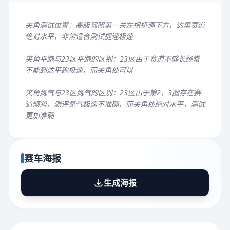
夹角测试位置：高级驾照第一关左拐桥洞下方，这里赛道
绝对水平，非常适合测试提速极速
夹角平跑与23区平跑的区别：23区由于赛道不够长经常
不能到达平跑极速，而夹角处可以
夹角氮气与23区氮气的区别：23区由于第2、3圈存在赛
道倾斜，测评氮气极速不准确，而夹角处绝对水平，测试
更加准确
赛车海报
生成海报