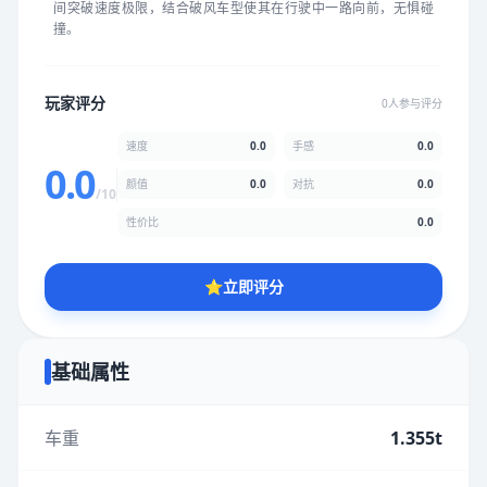
间突破速度极限，结合破风车型使其在行驶中一路向前，无惧碰
★
★
★
★
★
★
★
★
★
★
撞。
颜值
5.0分
玩家评分
0人参与评分
★
★
★
★
★
★
★
★
★
★
速度
0.0
手感
0.0
0.0
颜值
0.0
对抗
0.0
/10
性价比
5.0分
性价比
0.0
★
★
★
★
★
★
★
★
★
★
⭐
立即评分
* 综合评分为玩家评分结果，速度占比0%，手感占比0%，对抗占
比0%，性价比占比0%，颜值占比0%
基础属性
提交评分
车重
1.355t