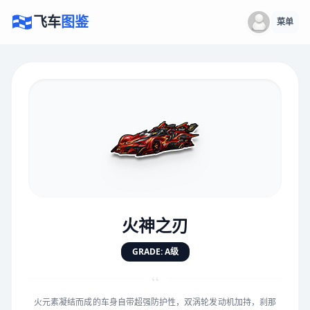
飞车
图鉴
菜单
×
评价赛车
速度
5.0分
★
★
★
★
★
★
★
★
★
★
火神之刃
对抗
5.0分
GRADE: A级
★
★
★
★
★
★
★
★
★
★
“
火元素凝结而成的车身自带超强防护性，双涡轮发动机加持，刹那
手感
5.0分