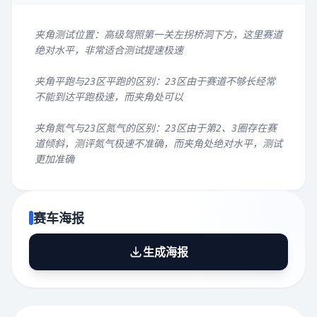
夹角测试位置：高级驾照第一关左拐桥洞下方，这里赛道
绝对水平，非常适合测试提速极速
夹角平跑与23区平跑的区别：23区由于赛道不够长经常
不能到达平跑极速，而夹角处可以
夹角氮气与23区氮气的区别：23区由于第2、3圈存在赛
道倾斜，测评氮气极速不准确，而夹角处绝对水平，测试
更加准确
赛车海报
生成海报