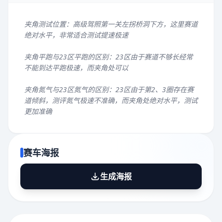
夹角测试位置：高级驾照第一关左拐桥洞下方，这里赛道
绝对水平，非常适合测试提速极速
夹角平跑与23区平跑的区别：23区由于赛道不够长经常
不能到达平跑极速，而夹角处可以
夹角氮气与23区氮气的区别：23区由于第2、3圈存在赛
道倾斜，测评氮气极速不准确，而夹角处绝对水平，测试
更加准确
赛车海报
生成海报