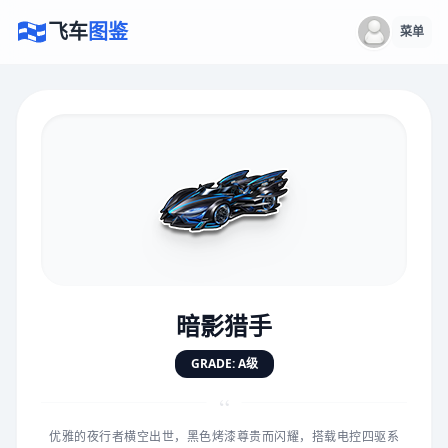
飞车
图鉴
菜单
×
评价赛车
速度
5.0分
★
★
★
★
★
★
★
★
★
★
暗影猎手
对抗
5.0分
GRADE: A级
★
★
★
★
★
★
★
★
★
★
“
优雅的夜行者横空出世，黑色烤漆尊贵而闪耀，搭载电控四驱系
手感
5.0分