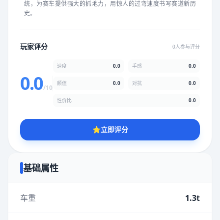
统，为赛车提供强大的抓地力，用惊人的过弯速度书写赛道新历
★
★
★
★
★
★
★
★
★
★
史。
颜值
5.0分
玩家评分
0人参与评分
★
★
★
★
★
★
★
★
★
★
速度
0.0
手感
0.0
0.0
颜值
0.0
对抗
0.0
/10
性价比
5.0分
性价比
0.0
★
★
★
★
★
★
★
★
★
★
⭐
立即评分
* 综合评分为玩家评分结果，速度占比0%，手感占比0%，对抗占
比0%，性价比占比0%，颜值占比0%
基础属性
提交评分
车重
1.3t