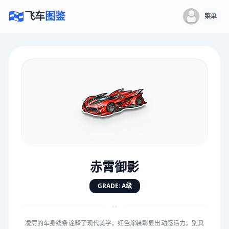
飞车
图鉴
菜单
×
评价赛车
速度
5.0分
★
★
★
★
★
★
★
★
★
★
赤霄御影
对抗
5.0分
GRADE: A级
★
★
★
★
★
★
★
★
★
★
“
凌厉的车身线条诠释了现代美学，红色涂装彰显出动感活力。别具
手感
5.0分