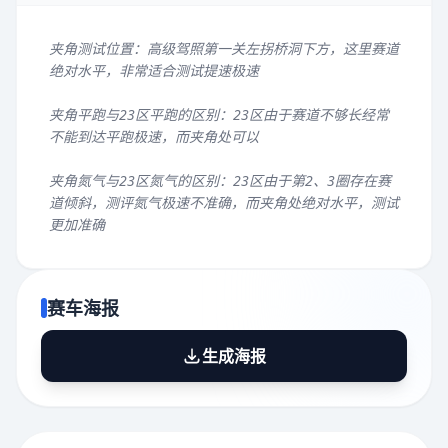
夹角测试位置：高级驾照第一关左拐桥洞下方，这里赛道
绝对水平，非常适合测试提速极速
夹角平跑与23区平跑的区别：23区由于赛道不够长经常
不能到达平跑极速，而夹角处可以
夹角氮气与23区氮气的区别：23区由于第2、3圈存在赛
道倾斜，测评氮气极速不准确，而夹角处绝对水平，测试
更加准确
赛车海报
生成海报