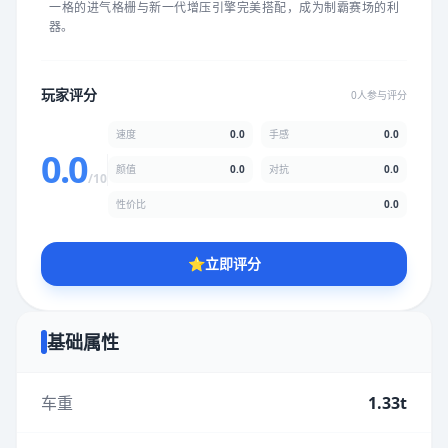
一格的进气格栅与新一代增压引擎完美搭配，成为制霸赛场的利
★
★
★
★
★
★
★
★
★
★
器。
颜值
5.0分
玩家评分
0人参与评分
★
★
★
★
★
★
★
★
★
★
速度
0.0
手感
0.0
0.0
颜值
0.0
对抗
0.0
/10
性价比
5.0分
性价比
0.0
★
★
★
★
★
★
★
★
★
★
⭐
立即评分
* 综合评分为玩家评分结果，速度占比0%，手感占比0%，对抗占
比0%，性价比占比0%，颜值占比0%
基础属性
提交评分
车重
1.33t