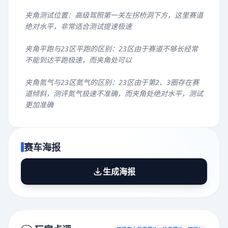
夹角测试位置：高级驾照第一关左拐桥洞下方，这里赛道
绝对水平，非常适合测试提速极速
夹角平跑与23区平跑的区别：23区由于赛道不够长经常
不能到达平跑极速，而夹角处可以
夹角氮气与23区氮气的区别：23区由于第2、3圈存在赛
道倾斜，测评氮气极速不准确，而夹角处绝对水平，测试
更加准确
赛车海报
生成海报