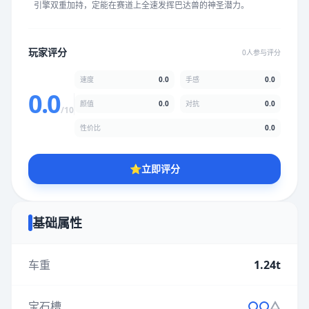
引擎双重加持，定能在赛道上全速发挥巴达兽的神圣潜力。
★
★
★
★
★
★
★
★
★
★
玩家评分
0人参与评分
颜值
5.0分
速度
0.0
手感
0.0
★
★
★
★
★
★
★
★
★
★
0.0
颜值
0.0
对抗
0.0
/10
性价比
0.0
性价比
5.0分
★
★
★
★
★
★
★
★
★
★
⭐
立即评分
* 综合评分为玩家评分结果，速度占比0%，手感占比0%，对抗占
比0%，性价比占比0%，颜值占比0%
基础属性
提交评分
车重
1.24t
宝石槽