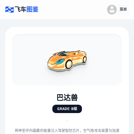
飞车
图鉴
菜单
×
评价赛车
速度
5.0分
★
★
★
★
★
★
★
★
★
★
巴达兽
对抗
5.0分
GRADE: B级
★
★
★
★
★
★
★
★
★
★
“
将神圣环内蕴藏的能量注入驾驶智控芯片，空气炮攻击装置与加速
手感
5.0分