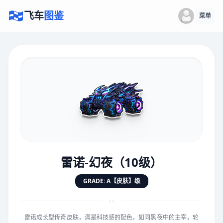
飞车
图鉴
菜单
×
评价赛车
速度
5.0分
★
★
★
★
★
★
★
★
★
★
雷诺-幻夜（10级）
对抗
5.0分
GRADE: A【皮肤】级
★
★
★
★
★
★
★
★
★
★
“
雷诺成长型传奇皮肤，满是科技感的配色，如同黑夜中的主宰，轮
手感
5.0分