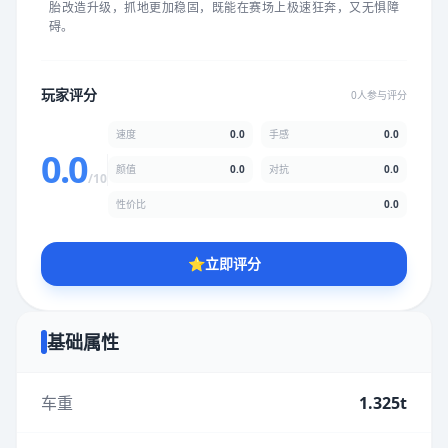
胎改造升级，抓地更加稳固，既能在赛场上极速狂奔，又无惧障
★
★
★
★
★
★
★
★
★
★
碍。
颜值
5.0分
玩家评分
0人参与评分
★
★
★
★
★
★
★
★
★
★
速度
0.0
手感
0.0
0.0
颜值
0.0
对抗
0.0
/10
性价比
5.0分
性价比
0.0
★
★
★
★
★
★
★
★
★
★
⭐
立即评分
* 综合评分为玩家评分结果，速度占比0%，手感占比0%，对抗占
比0%，性价比占比0%，颜值占比0%
基础属性
提交评分
车重
1.325t