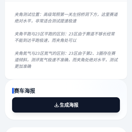
夹角测试位置：高级驾照第一关左拐桥洞下方，这里赛道
绝对水平，非常适合测试提速极速
夹角平跑与23区平跑的区别：23区由于赛道不够长经常
不能到达平跑极速，而夹角处可以
夹角氮气与23区氮气的区别：23区由于第2、3圈存在赛
道倾斜，测评氮气极速不准确，而夹角处绝对水平，测试
更加准确
赛车海报
生成海报