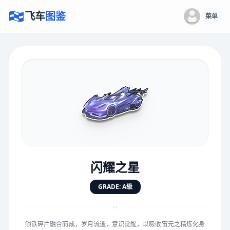
飞车
图鉴
菜单
×
评价赛车
速度
5.0分
★
★
★
★
★
★
★
★
★
★
闪耀之星
对抗
5.0分
GRADE: A级
★
★
★
★
★
★
★
★
★
★
“
陨铁碎片融合而成，岁月流逝，意识觉醒，以吸收宙元之精炼化身
手感
5.0分