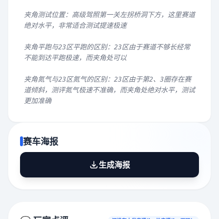
夹角测试位置：高级驾照第一关左拐桥洞下方，这里赛道
绝对水平，非常适合测试提速极速
夹角平跑与23区平跑的区别：23区由于赛道不够长经常
不能到达平跑极速，而夹角处可以
夹角氮气与23区氮气的区别：23区由于第2、3圈存在赛
道倾斜，测评氮气极速不准确，而夹角处绝对水平，测试
更加准确
赛车海报
生成海报