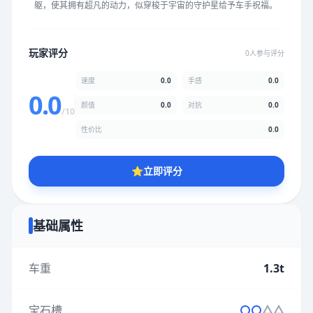
躯，使其拥有超凡的动力，似穿梭于宇宙的守护星给予车手祝福。
★
★
★
★
★
★
★
★
★
★
玩家评分
0人参与评分
颜值
5.0分
速度
0.0
手感
0.0
★
★
★
★
★
★
★
★
★
★
0.0
颜值
0.0
对抗
0.0
/10
性价比
0.0
性价比
5.0分
★
★
★
★
★
★
★
★
★
★
⭐
立即评分
* 综合评分为玩家评分结果，速度占比0%，手感占比0%，对抗占
比0%，性价比占比0%，颜值占比0%
基础属性
提交评分
车重
1.3t
宝石槽