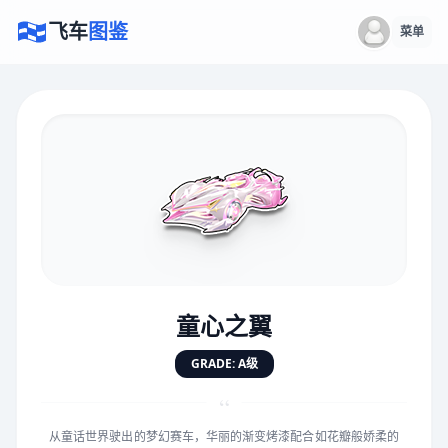
飞车
图鉴
菜单
×
评价赛车
速度
5.0分
★
★
★
★
★
★
★
★
★
★
童心之翼
对抗
5.0分
GRADE: A级
★
★
★
★
★
★
★
★
★
★
“
从童话世界驶出的梦幻赛车，华丽的渐变烤漆配合如花瓣般娇柔的
手感
5.0分