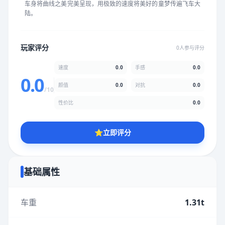
车身将曲线之美完美呈现，用极致的速度将美好的童梦传遍飞车大
★
★
★
★
★
★
★
★
★
★
陆。
颜值
5.0分
玩家评分
0人参与评分
★
★
★
★
★
★
★
★
★
★
速度
0.0
手感
0.0
0.0
颜值
0.0
对抗
0.0
/10
性价比
5.0分
性价比
0.0
★
★
★
★
★
★
★
★
★
★
⭐
立即评分
* 综合评分为玩家评分结果，速度占比0%，手感占比0%，对抗占
比0%，性价比占比0%，颜值占比0%
基础属性
提交评分
车重
1.31t