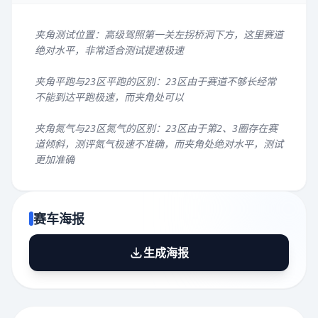
夹角测试位置：高级驾照第一关左拐桥洞下方，这里赛道
绝对水平，非常适合测试提速极速
夹角平跑与23区平跑的区别：23区由于赛道不够长经常
不能到达平跑极速，而夹角处可以
夹角氮气与23区氮气的区别：23区由于第2、3圈存在赛
道倾斜，测评氮气极速不准确，而夹角处绝对水平，测试
更加准确
赛车海报
生成海报