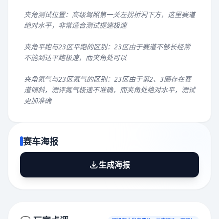
夹角测试位置：高级驾照第一关左拐桥洞下方，这里赛道
绝对水平，非常适合测试提速极速
夹角平跑与23区平跑的区别：23区由于赛道不够长经常
不能到达平跑极速，而夹角处可以
夹角氮气与23区氮气的区别：23区由于第2、3圈存在赛
道倾斜，测评氮气极速不准确，而夹角处绝对水平，测试
更加准确
赛车海报
生成海报