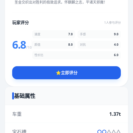
圣金交织出对胜利的极致追求。怀麒麟之志，平诸天邪魔！
★
★
★
★
★
★
★
★
★
★
玩家评分
1人参与评分
颜值
5.0分
速度
7.0
手感
9.0
★
★
★
★
★
★
★
★
★
★
6.8
颜值
8.0
对抗
4.0
/10
性价比
6.0
性价比
5.0分
★
★
★
★
★
★
★
★
★
★
⭐
立即评分
* 综合评分为玩家评分结果，速度占比70%，手感占比90%，对抗
占比40%，性价比占比60%，颜值占比80%
基础属性
提交评分
车重
1.37t
宝石槽