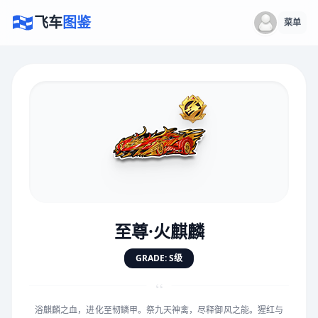
飞车
图鉴
菜单
×
评价赛车
速度
5.0分
★
★
★
★
★
★
★
★
★
★
至尊·火麒麟
对抗
5.0分
GRADE: S级
★
★
★
★
★
★
★
★
★
★
“
浴麒麟之血，进化至韧鳞甲。祭九天神禽，尽释御风之能。猩红与
手感
5.0分