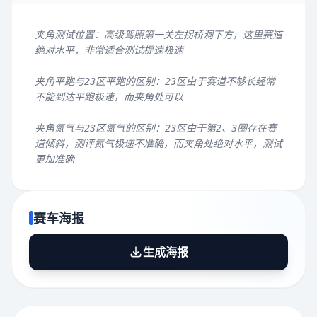
夹角测试位置：高级驾照第一关左拐桥洞下方，这里赛道
绝对水平，非常适合测试提速极速
夹角平跑与23区平跑的区别：23区由于赛道不够长经常
不能到达平跑极速，而夹角处可以
夹角氮气与23区氮气的区别：23区由于第2、3圈存在赛
道倾斜，测评氮气极速不准确，而夹角处绝对水平，测试
更加准确
赛车海报
生成海报