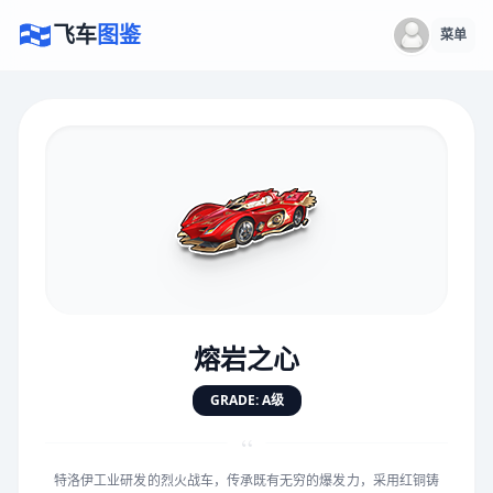
飞车
图鉴
菜单
×
评价赛车
速度
5.0分
★
★
★
★
★
★
★
★
★
★
熔岩之心
对抗
5.0分
GRADE: A级
★
★
★
★
★
★
★
★
★
★
“
特洛伊工业研发的烈火战车，传承既有无穷的爆发力，采用红铜铸
手感
5.0分