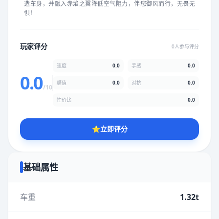
造车身，并融入赤焰之翼降低空气阻力，伴您御风而行，无畏无
★
★
★
★
★
★
★
★
★
★
惧！
颜值
5.0分
玩家评分
0人参与评分
★
★
★
★
★
★
★
★
★
★
速度
0.0
手感
0.0
0.0
颜值
0.0
对抗
0.0
/10
性价比
5.0分
性价比
0.0
★
★
★
★
★
★
★
★
★
★
⭐
立即评分
* 综合评分为玩家评分结果，速度占比0%，手感占比0%，对抗占
比0%，性价比占比0%，颜值占比0%
基础属性
提交评分
车重
1.32t