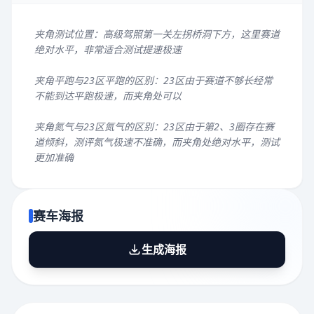
夹角测试位置：高级驾照第一关左拐桥洞下方，这里赛道
绝对水平，非常适合测试提速极速
夹角平跑与23区平跑的区别：23区由于赛道不够长经常
不能到达平跑极速，而夹角处可以
夹角氮气与23区氮气的区别：23区由于第2、3圈存在赛
道倾斜，测评氮气极速不准确，而夹角处绝对水平，测试
更加准确
赛车海报
生成海报