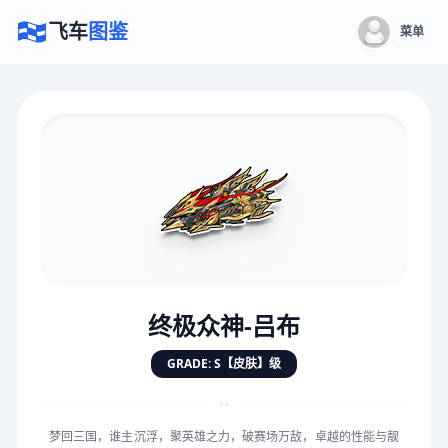
飞车
图鉴
菜单
×
评价赛车
速度
5.0分
★
★
★
★
★
★
★
★
★
★
终极众神-吕布
对抗
5.0分
GRADE: S【皮肤】级
★
★
★
★
★
★
★
★
★
★
“
梦回三国，谁主沉浮，聚英雄之力，破赛场万敌，卓越的性能与靓
手感
5.0分