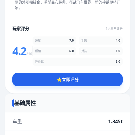
丽的外观相结合，重塑吕布经典，征战飞车世界，新的神话即将开
★
★
★
★
★
★
★
★
★
★
始。
颜值
5.0分
玩家评分
1人参与评分
★
★
★
★
★
★
★
★
★
★
速度
7.0
手感
4.0
4.2
颜值
6.0
对抗
1.0
/10
性价比
5.0分
性价比
3.0
★
★
★
★
★
★
★
★
★
★
⭐
立即评分
* 综合评分为玩家评分结果，速度占比70%，手感占比40%，对抗
占比10%，性价比占比30%，颜值占比60%
基础属性
提交评分
车重
1.345t