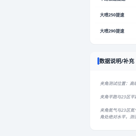
大喷250提速
大喷290提速
数据说明/补充
夹角测试位置：高
夹角平跑与23区
夹角氮气与23区氮
角处绝对水平，测