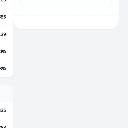
655
.29
0%
.3%
425
883