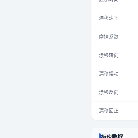
漂移速率
摩擦系数
漂移转向
漂移摆动
漂移反向
漂移回正
极速数据