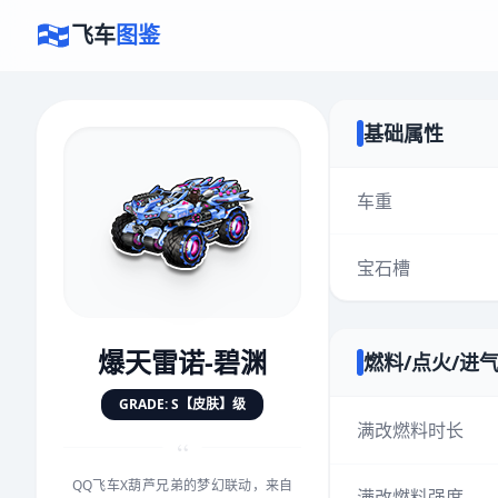
飞车
图鉴
基础属性
×
评价赛车
车重
宝石槽
速度
5.0分
★
★
★
★
★
★
★
★
★
★
爆天雷诺-碧渊
燃料/点火/进
对抗
5.0分
GRADE: S【皮肤】级
★
★
★
★
★
★
★
★
★
★
满改燃料时长
“
QQ飞车X葫芦兄弟的梦幻联动，来自
手感
5.0分
满改燃料强度