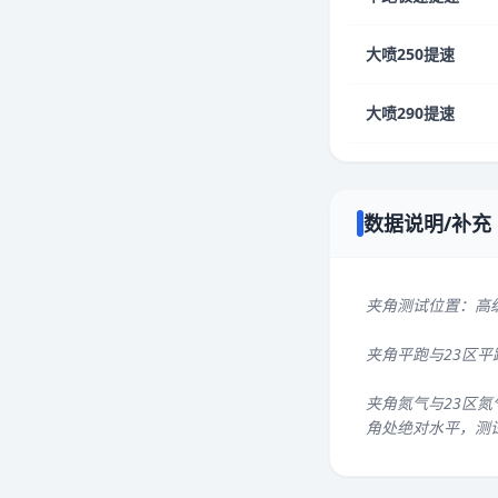
大喷250提速
大喷290提速
数据说明/补充
夹角测试位置：高
夹角平跑与23区
夹角氮气与23区氮
角处绝对水平，测