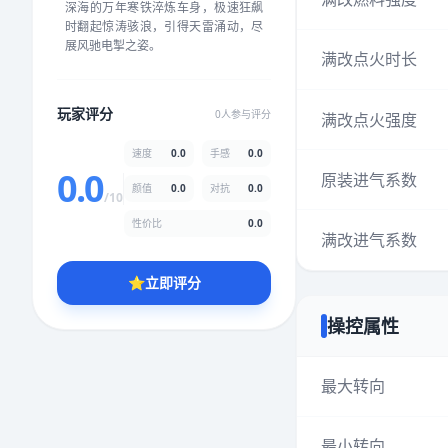
深海的万年寒铁淬炼车身，极速狂飙
★
★
★
★
★
★
★
★
★
★
时翻起惊涛骇浪，引得天雷涌动，尽
展风驰电掣之姿。
满改点火时长
颜值
5.0分
玩家评分
0人参与评分
满改点火强度
★
★
★
★
★
★
★
★
★
★
速度
0.0
手感
0.0
0.0
原装进气系数
颜值
0.0
对抗
0.0
性价比
5.0分
/10
★
★
★
★
★
★
★
★
★
★
性价比
0.0
满改进气系数
⭐
立即评分
* 综合评分为玩家评分结果，速度占比0%，手感占比0%，对抗占比
0%，性价比占比0%，颜值占比0%
操控属性
提交评分
最大转向
最小转向