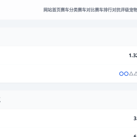
网站首页
赛车分类
赛车对比
赛车排行
对抗评级
宠
1.3
气
3
6