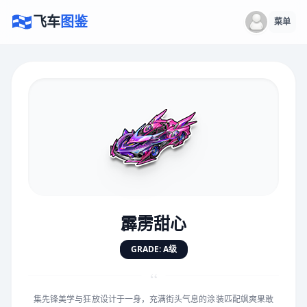
飞车
图鉴
菜单
×
评价赛车
速度
5.0分
★
★
★
★
★
★
★
★
★
★
霹雳甜心
对抗
5.0分
GRADE: A级
★
★
★
★
★
★
★
★
★
★
“
集先锋美学与狂放设计于一身，充满街头气息的涂装匹配飒爽果敢
手感
5.0分