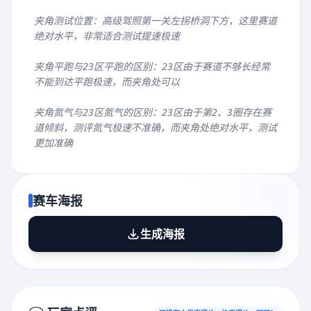
夹角测试位置：高级驾照第一关左拐桥洞下方，这里赛道
绝对水平，非常适合测试提速极速
夹角平跑与23区平跑的区别：23区由于赛道不够长经常
不能到达平跑极速，而夹角处可以
夹角氮气与23区氮气的区别：23区由于第2、3圈存在赛
道倾斜，测评氮气极速不准确，而夹角处绝对水平，测试
更加准确
赛车海报
生成海报