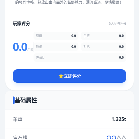
的强烈性格，释放出由内而外的狂野魅力，潮流当道，尽情撒野！
★
★
★
★
★
★
★
★
★
★
玩家评分
0人参与评分
颜值
5.0分
速度
0.0
手感
0.0
★
★
★
★
★
★
★
★
★
★
0.0
颜值
0.0
对抗
0.0
/10
性价比
0.0
性价比
5.0分
★
★
★
★
★
★
★
★
★
★
⭐
立即评分
* 综合评分为玩家评分结果，速度占比0%，手感占比0%，对抗占
比0%，性价比占比0%，颜值占比0%
基础属性
提交评分
车重
1.325t
宝石槽