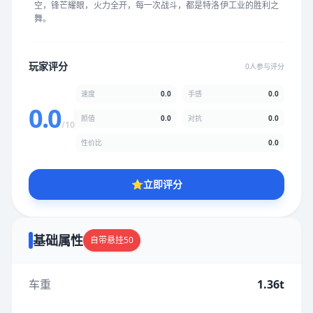
空，锋芒耀眼，火力全开，每一次战斗，都是特洛伊工业的胜利之
★
★
★
★
★
★
★
★
★
★
舞。
颜值
5.0分
玩家评分
0人参与评分
★
★
★
★
★
★
★
★
★
★
速度
0.0
手感
0.0
0.0
颜值
0.0
对抗
0.0
/10
性价比
5.0分
性价比
0.0
★
★
★
★
★
★
★
★
★
★
⭐
立即评分
* 综合评分为玩家评分结果，速度占比0%，手感占比0%，对抗占
比0%，性价比占比0%，颜值占比0%
基础属性
自带悬挂50
提交评分
车重
1.36t