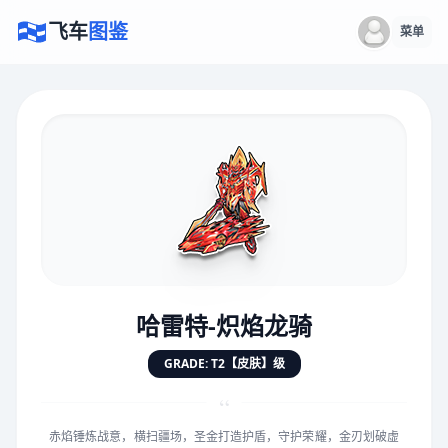
飞车
图鉴
菜单
×
评价赛车
速度
5.0分
★
★
★
★
★
★
★
★
★
★
哈雷特-炽焰龙骑
对抗
5.0分
GRADE: T2【皮肤】级
★
★
★
★
★
★
★
★
★
★
“
赤焰锤炼战意，横扫疆场，圣金打造护盾，守护荣耀，金刃划破虚
手感
5.0分