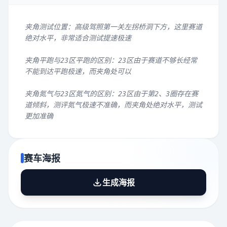
夹角测试位置：高级驾照第一关左拐桥洞下方，这里赛道
绝对水平，非常适合测试提速极速
夹角平跑与23区平跑的区别：23区由于赛道不够长经常
不能到达平跑极速，而夹角处可以
夹角氮气与23区氮气的区别：23区由于第2、3圈存在赛
道倾斜，测评氮气极速不准确，而夹角处绝对水平，测试
更加准确
赛车海报
生成海报