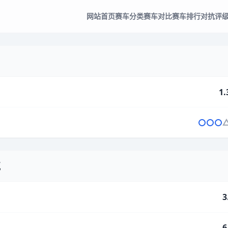
网站首页
赛车分类
赛车对比
赛车排行
对抗评
1.
气
3
6