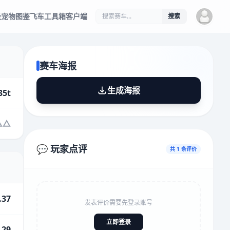
级
宠物图鉴
飞车工具箱
客户端
搜索
赛车海报
生成海报
35t
💬 玩家点评
共 1 条评价
.37
发表评价需要先登录账号
立即登录
.29