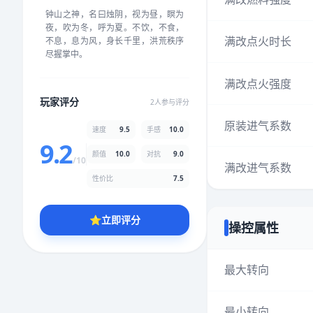
★
★
★
★
★
★
★
★
★
★
钟山之神，名曰烛阴，视为昼，瞑为
夜，吹为冬，呼为夏。不饮，不食，
满改点火时长
不息，息为风，身长千里，洪荒秩序
尽握掌中。
颜值
5.0分
满改点火强度
★
★
★
★
★
★
★
★
★
★
玩家评分
2人参与评分
原装进气系数
速度
9.5
手感
10.0
性价比
5.0分
9.2
★
★
★
★
★
★
★
★
★
★
颜值
10.0
对抗
9.0
/10
满改进气系数
性价比
7.5
* 综合评分为玩家评分结果，速度占比95%，手感占比100%，对抗占
比90%，性价比占比75%，颜值占比100%
⭐
立即评分
操控属性
提交评分
最大转向
最小转向