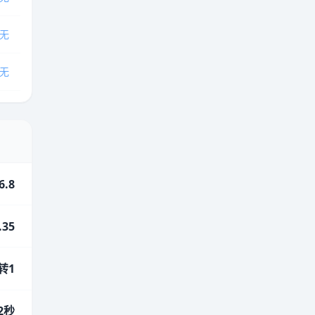
无
无
6.8
.35
转1
72秒