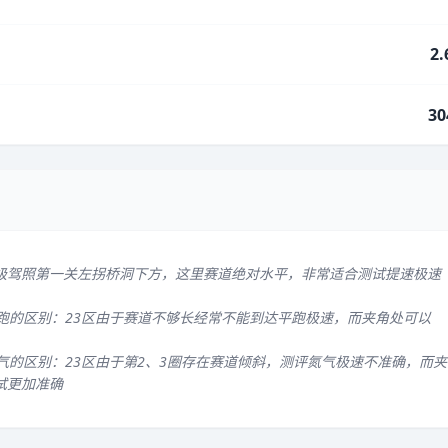
2
30
级驾照第一关左拐桥洞下方，这里赛道绝对水平，非常适合测试提速极速
平跑的区别：23区由于赛道不够长经常不能到达平跑极速，而夹角处可以
气的区别：23区由于第2、3圈存在赛道倾斜，测评氮气极速不准确，而夹
试更加准确