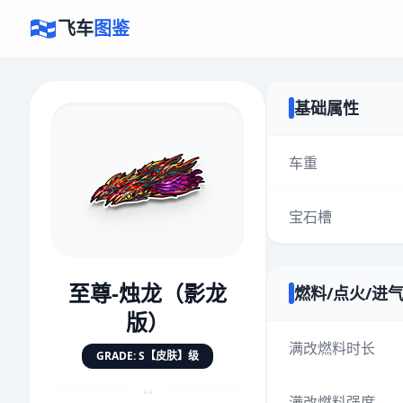
飞车
图鉴
基础属性
×
评价赛车
车重
宝石槽
速度
5.0分
★
★
★
★
★
★
★
★
★
★
至尊-烛龙（影龙
燃料/点火/进
对抗
5.0分
版）
★
★
★
★
★
★
★
★
★
★
满改燃料时长
GRADE: S【皮肤】级
“
手感
5.0分
满改燃料强度