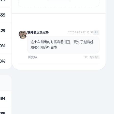
655
.29
情绪稳定淡定哥
2026-02-15 12:52:31
#1
这个车刚出的时候看着挺丑，玩久了越看越
0%
顺眼不知道咋回事...
回复TA
IP：湖南衡阳
.3%
484
889