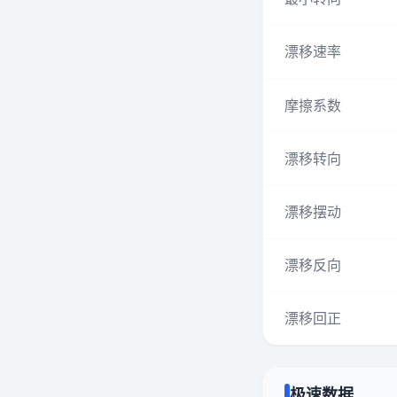
漂移速率
摩擦系数
漂移转向
漂移摆动
漂移反向
漂移回正
极速数据